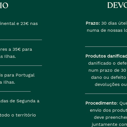
DEVO
IO
Prazo:
30 dias útei
inental e 23€ nas
numa de nossas lo
res a 35€ para
Produtos danifica
s Ilhas.
danificado o def
num prazo de 30 
is para Portugal
dano ou defeito 
 Ilhas.
devoluções ou
zadas de Segunda a
Procedimento
: Qu
envio dos produt
odo o território
deve preenche
juntamente com