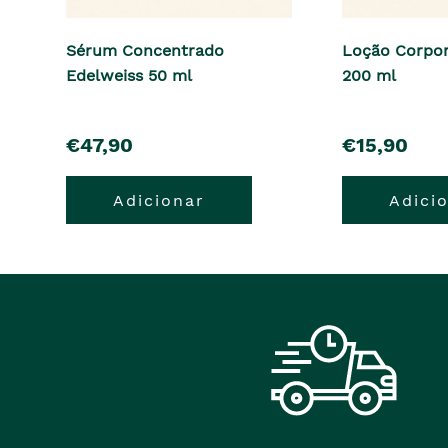
Sérum Concentrado
Loção Corpor
Edelweiss 50 ml
200 ml
pre�o
pre�o
€47,90
€15,90
Adicionar
Adici