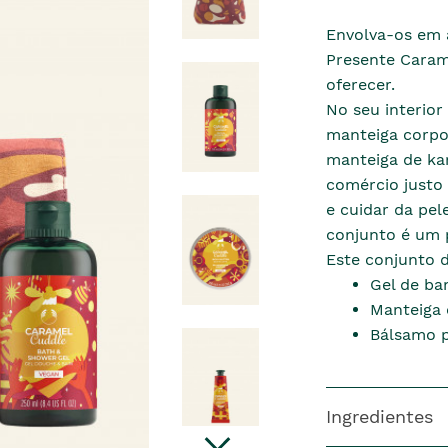
Envolva-os em 
Presente Caram
oferecer.
No seu interior
manteiga corpo
manteiga de kar
comércio justo 
e cuidar da pe
conjunto é um 
Este conjunto 
Gel de ba
Manteiga 
Bálsamo p
Ingredientes