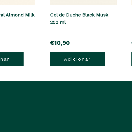
al Almond Milk
Gel de Duche Black Musk
250 ml
pre�o
€10,90
onar
Adicionar