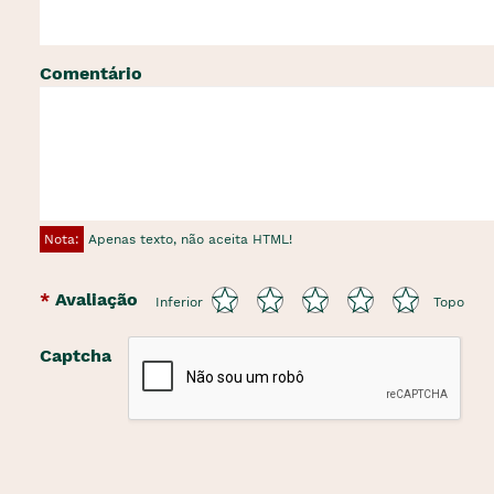
Comentário
Nota:
Apenas texto, não aceita HTML!
Avaliação
Inferior
Topo
Captcha