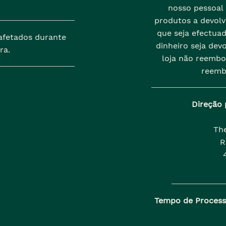
nosso pessoal
produtos a devolve
que seja efectua
afetados durante
dinheiro seja dev
ra.
loja não reembo
reemb
Direção 
Th
R
Tempo de Proces