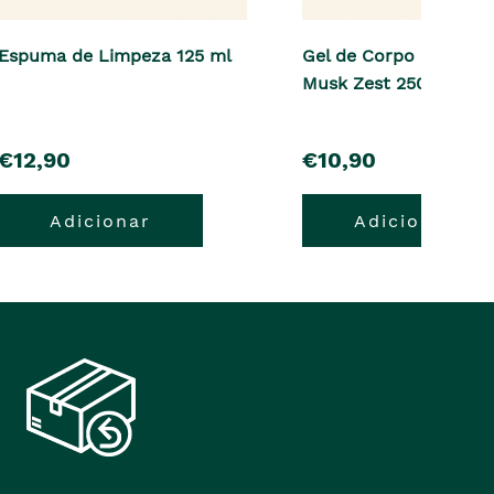
Espuma de Limpeza 125 ml
Gel de Corpo e Cabelo
Musk Zest 250 ml
pre�o
pre�o
€12,90
€10,90
Adicionar
Adicionar