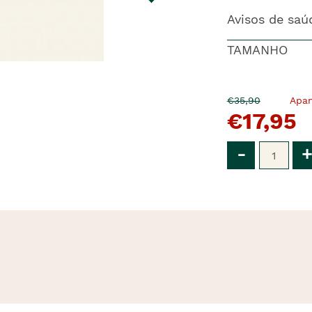
Avisos de saú
TAMANHO
O
Agora
€35,90
Apa
€17,95
pre�o
�
anterior
era
Qtd
-
+