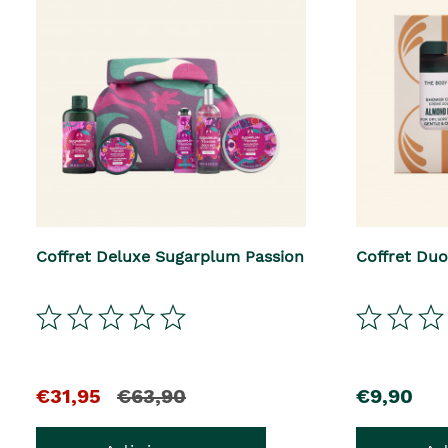
Coffret Deluxe Sugarplum Passion
Coffret Du
El
y
precio
€31,95
€63,90
€9,90
precio
el