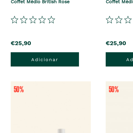
Coffet Médio British Rose
Coffet Méd
precio
precio
€25,90
€25,90
Adicionar
Ad