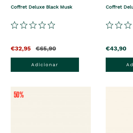
Coffret Deluxe Black Musk
Coffret De
El
y
precio
€32,95
€65,90
€43,90
precio
el
Adicionar
Ad
actual
precio
es
anterior
era