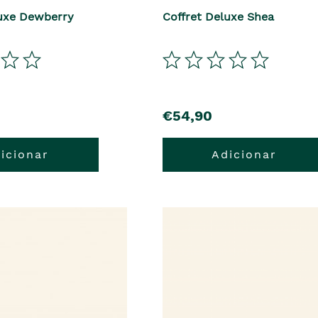
luxe Dewberry
Coffret Deluxe Shea
precio
€54,90
icionar
Adicionar