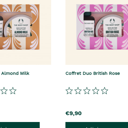
o Almond Milk
Coffret Duo British Rose
precio
€9,90