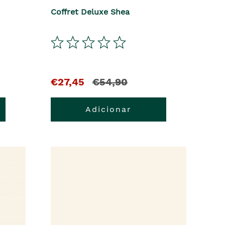
Coffret Deluxe Shea
El
y
€27,45
€54,90
precio
el
Adicionar
actual
precio
es
anterior
era