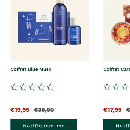
Coffret Blue Musk
Coffret Ca
El
y
El
y
€19,95
€39,90
€17,95
€
precio
el
precio
el
Notifiquem-me
Noti
actual
precio
actual
pr