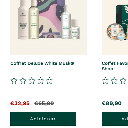
Coffret Deluxe White Musk®
Coffet Favo
Shop
El
y
precio
€32,95
€65,90
€89,90
precio
el
Adicionar
Ad
actual
precio