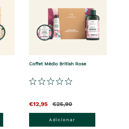
Coffet Médio British Rose
El
y
€12,95
€25,90
precio
el
Adicionar
actual
precio