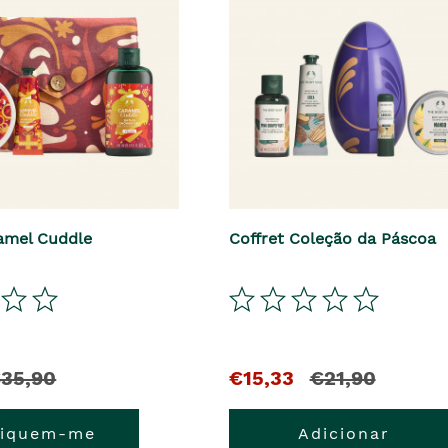
ramel Cuddle
Coffret Coleção da Páscoa
El
y
35,90
€15,33
€21,90
precio
el
fiquem-me
Adicionar
ecio
actual
precio