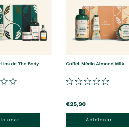
ritos de The Body
Coffet Médio Almond Milk
precio
€25,90
icionar
Adicionar