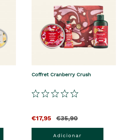
Coffret Cranberry Crush
El
y
€17,95
€35,90
precio
el
Adicionar
actual
precio