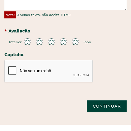
Nota:
Apenas texto, não aceita HTML!
Avaliação
Inferior
Topo
Captcha
CONTINUAR