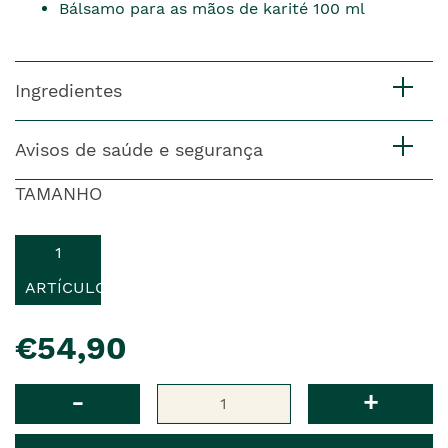
Bálsamo para as mãos de karité 100 ml
Ingredientes
Avisos de saúde e segurança
TAMANHO
1
ARTÍCULO
pre�o
€54,90
Qtd
-
+