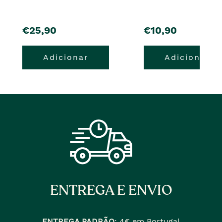
pre�o
pre�o
€25,90
€10,90
Adicionar
Adicionar
ENTREGA E ENVIO
ENTREGA PADRÃO
:
4€ em Portugal