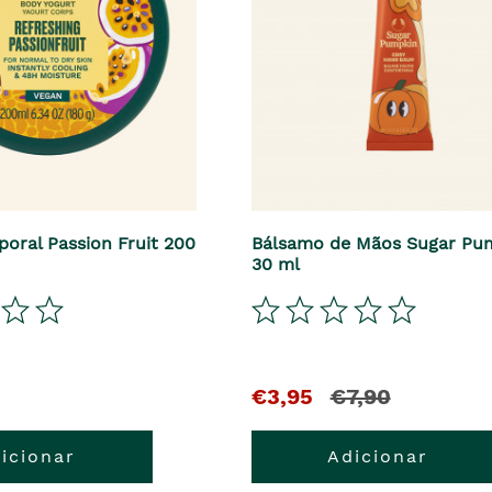
poral Passion Fruit 200
Bálsamo de Mãos Sugar Pu
30 ml
El
y
€3,95
€7,90
precio
el
icionar
Adicionar
actual
precio