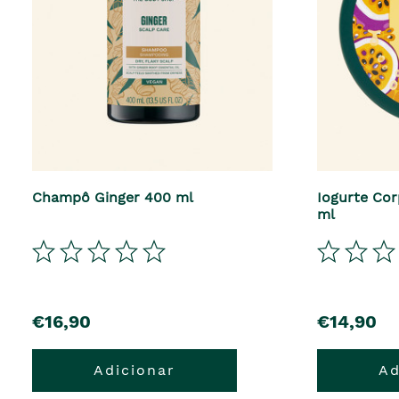
Champô Ginger 400 ml
Iogurte Cor
ml
precio
precio
€16,90
€14,90
Adicionar
Ad