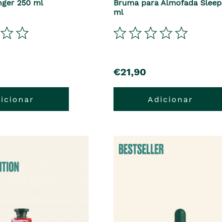
ger 250 ml
Bruma para Almofada Sleep
ml
precio
€21,90
icionar
Adicionar