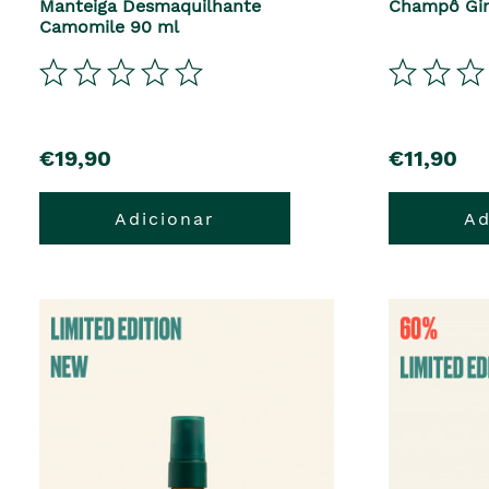
Manteiga Desmaquilhante
Champô Gin
Camomile 90 ml
precio
precio
€19,90
€11,90
Adicionar
Ad