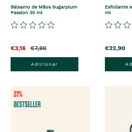
Bálsamo de Mãos Sugarplum
Esfoliante 
Passion 30 ml
ml
El
y
precio
€3,16
€7,90
€22,90
precio
el
Adicionar
Ad
actual
precio
es
anterior
era