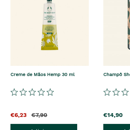
Creme de Mãos Hemp 30 ml
Champô Sh
El
y
precio
€6,23
€7,90
€14,90
precio
el