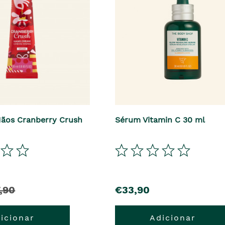
ãos Cranberry Crush
Sérum Vitamin C 30 ml
precio
,90
€33,90
icionar
Adicionar
cio