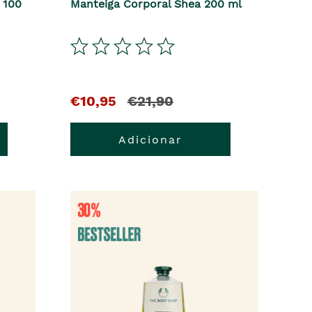
 100
Manteiga Corporal Shea 200 ml
El
y
€10,95
€21,90
precio
el
Adicionar
actual
precio
es
anterior
era