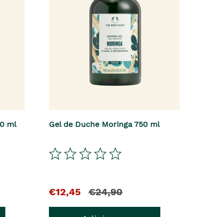
40 ml
Gel de Duche Moringa 750 ml
El
y
€12,45
€24,90
precio
el