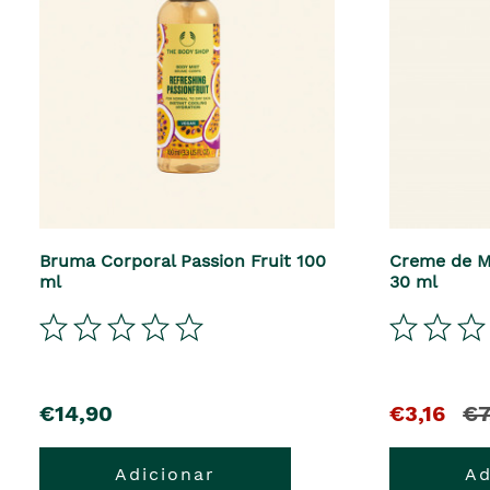
Bruma Corporal Passion Fruit 100
Creme de M
ml
30 ml
precio
El
y
€14,90
€3,16
€7
precio
el
Adicionar
Ad
actual
pre