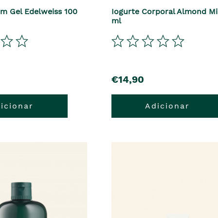
em Gel Edelweiss 100
Iogurte Corporal Almond Mi
ml
precio
€14,90
icionar
Adicionar