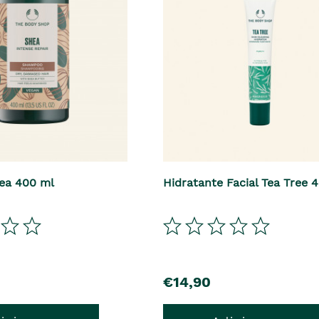
ea 400 ml
Hidratante Facial Tea Tree 
precio
€14,90