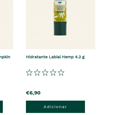
mpkin
Hidratante Labial Hemp 4.2 g
precio
€6,90
Adicionar