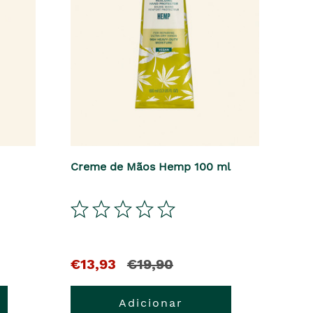
Creme de Mãos Hemp 100 ml
El
y
€13,93
€19,90
precio
el
Adicionar
actual
precio