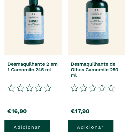
Desmaquilhante 2 em
Desmaquilhante de
1 Camomile 245 ml
Olhos Camomile 250
ml
precio
precio
€16,90
€17,90
Adicionar
Adicionar