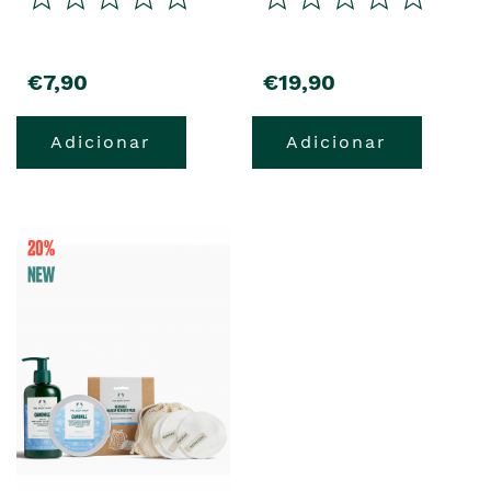
precio
precio
€7,90
€19,90
Adicionar
Adicionar