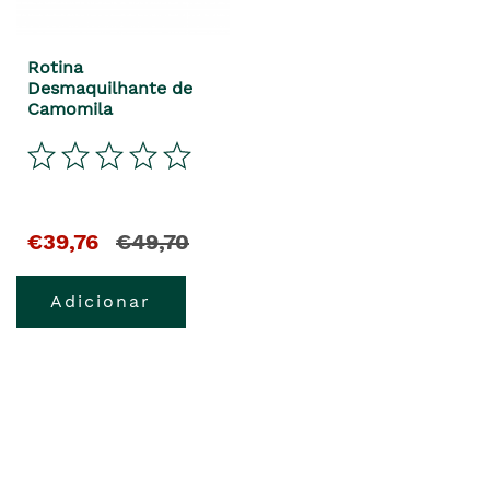
Rotina
Desmaquilhante de
Camomila
El
y
€39,76
€49,70
precio
el
Adicionar
actual
precio
es
anterior
era