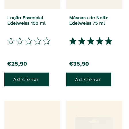
Loção Essencial
Máscara de Noite
Edelweiss 150 ml
Edelweiss 75 ml
precio
precio
€25,90
€35,90
Adicionar
Adicionar