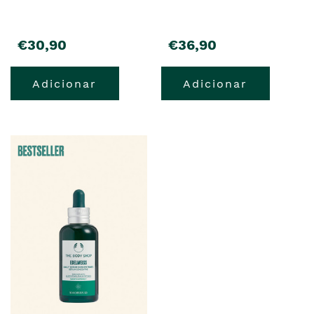
precio
precio
€30,90
€36,90
Adicionar
Adicionar