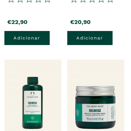
precio
precio
€22,90
€20,90
Adicionar
Adicionar