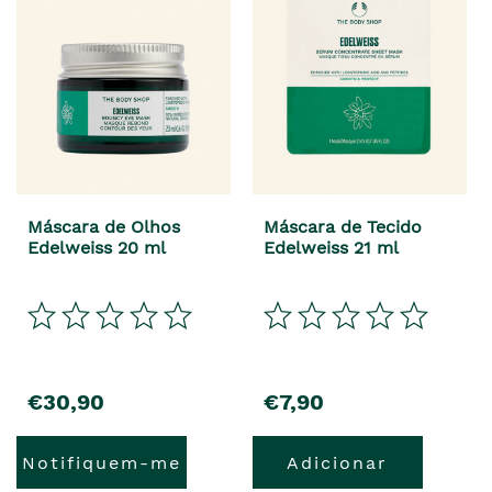
Máscara de Olhos
Máscara de Tecido
Edelweiss 20 ml
Edelweiss 21 ml
precio
precio
€30,90
€7,90
Notifiquem-me
Adicionar