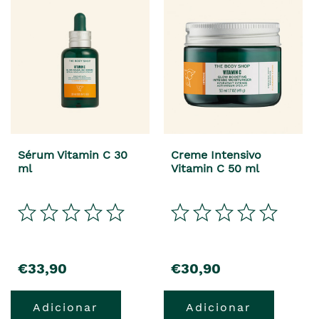
Sérum Vitamin C 30
Creme Intensivo
ml
Vitamin C 50 ml
precio
precio
€33,90
€30,90
Adicionar
Adicionar