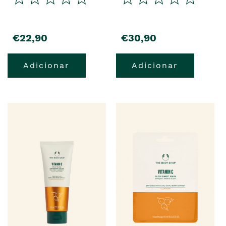
precio
precio
€22,90
€30,90
Adicionar
Adicionar