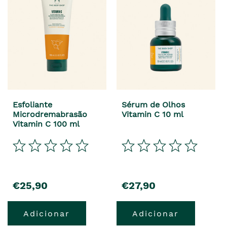
Esfoliante
Sérum de Olhos
Microdremabrasão
Vitamin C 10 ml
Vitamin C 100 ml
precio
precio
€25,90
€27,90
Adicionar
Adicionar