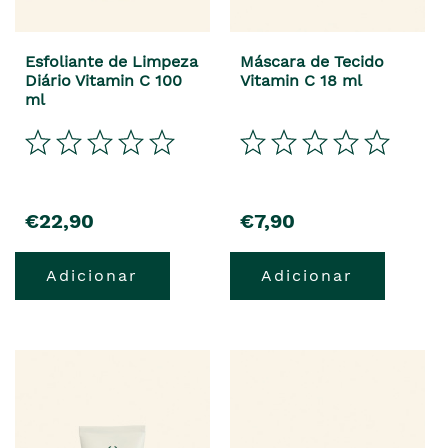
Esfoliante de Limpeza
Máscara de Tecido
Diário Vitamin C 100
Vitamin C 18 ml
ml
precio
precio
€22,90
€7,90
Adicionar
Adicionar