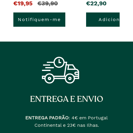
O
e
pre�o
€19,95
€39,90
€22,90
pre�o
o
Notifiquem-me
Adicionar
atual
pre�o
�
anterior
era
ENTREGA E ENVIO
ENTREGA PADRÃO
:
4€ em Portugal
Continental e 23€ nas Ilhas.