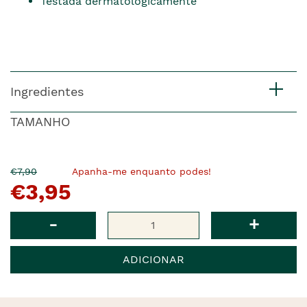
Testada dermatologicamente
Ingredientes
TAMANHO
O
Agora
€7,90
Apanha-me enquanto podes!
€3,95
pre�o
�
anterior
era
Qtd
-
+
ADICIONAR