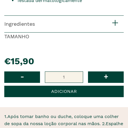
Testada dermatologicamente
Ingredientes
TAMANHO
pre�o
€15,90
Qtd
-
+
ADICIONAR
1.Após tomar banho ou duche, coloque uma colher
de sopa da nossa loção corporal nas mãos. 2.Espalhe