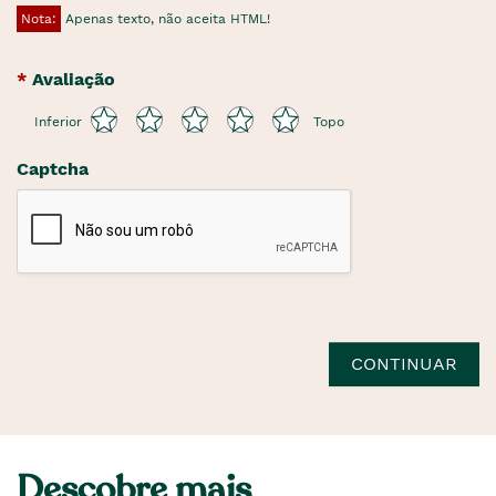
Nota:
Apenas texto, não aceita HTML!
Avaliação
Inferior
Topo
Captcha
CONTINUAR
Descobre mais