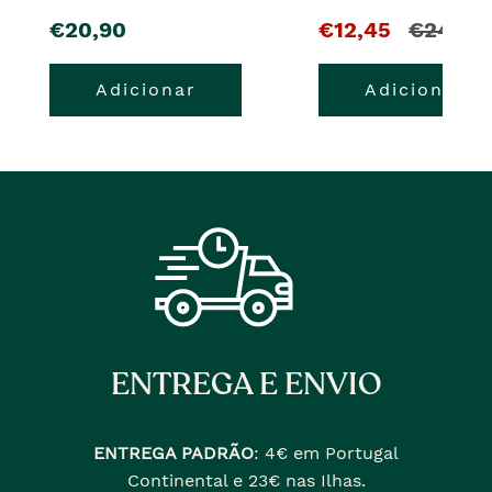
pre�o
O
e
€20,90
€12,45
€24,90
pre�o
o
Adicionar
Adicionar
atual
pre�o
�
anterior
era
ENTREGA E ENVIO
ENTREGA PADRÃO
:
4€ em Portugal
Continental e 23€ nas Ilhas.