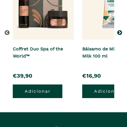
Coffret Duo Spa of the
Bálsamo de Mãos A
World™
Milk 100 ml
pre�o
pre�o
€39,90
€16,90
Adicionar
Adicionar