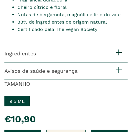
Cheiro cítrico e floral
Notas de bergamota, magnólia e lírio do vale
88% de ingredientes de origem natural
Certificado pela The Vegan Society
Ingredientes
Avisos de saúde e segurança
TAMANHO
9.5 ML
pre�o
€10,90
Qtd