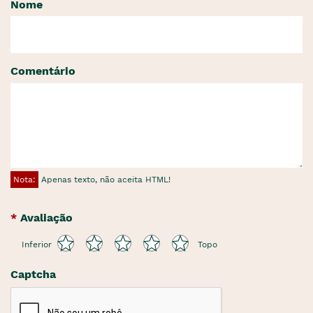
Nome
Comentário
Nota:
Apenas texto, não aceita HTML!
Avaliação
Inferior
Topo
Captcha