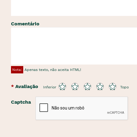
Comentário
Nota:
Apenas texto, não aceita HTML!
Avaliação
Inferior
Topo
Captcha