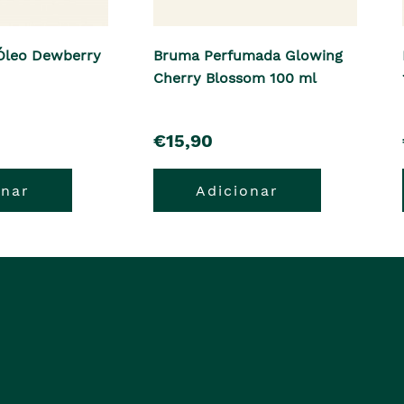
Óleo Dewberry
Bruma Perfumada Glowing
Cherry Blossom 100 ml
pre�o
€15,90
onar
Adicionar