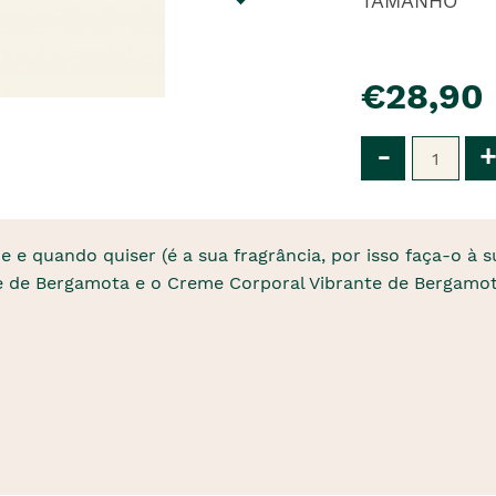
TAMANHO
pre�o
€28,90
Qtd
-
+
e e quando quiser (é a sua fragrância, por isso faça-o à 
e de Bergamota e o Creme Corporal Vibrante de Bergamot