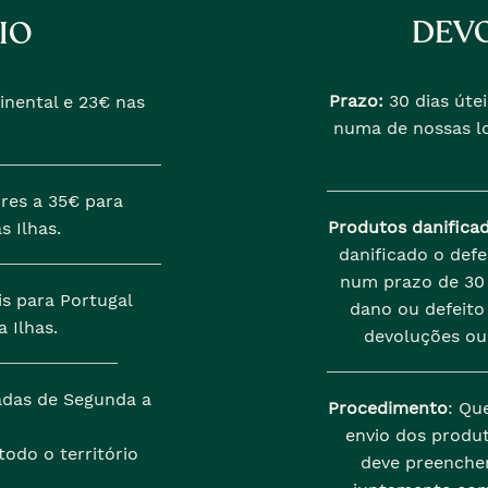
DEVO
IO
Prazo:
30 dias útei
inental e 23€ nas
numa de nossas lo
res a 35€ para
Produtos danifica
s Ilhas.
danificado o def
num prazo de 30 
is para Portugal
dano ou defeito 
 Ilhas.
devoluções ou
zadas de Segunda a
Procedimento
: Qu
envio dos produt
odo o território
deve preenche