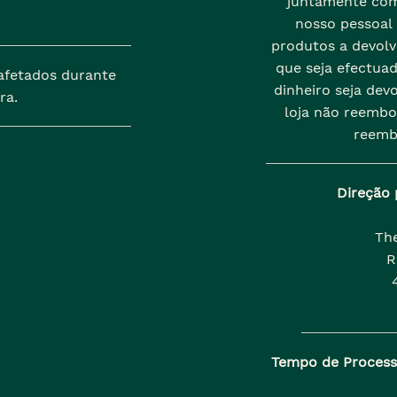
juntamente com
nosso pessoal
produtos a devolve
que seja efectua
afetados durante
dinheiro seja dev
ra.
loja não reembo
reemb
Direção 
Th
R
Tempo de Proces