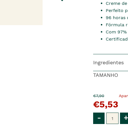
Creme de
Perfeito 
96 horas 
Fórmula r
Com 97% d
Certifica
Ingredientes
TAMANHO
O
Agora
€7,90
Apa
€5,53
pre�o
�
anterior
era
Qtd
-
+