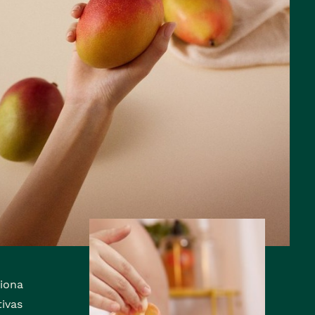
iona
ivas