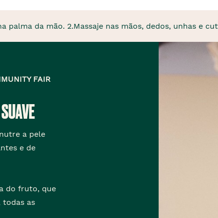
 palma da mão. 2.Massaje nas mãos, dedos, unhas e cutícu
MUNITY FAIR
E SUAVE
nutre a pele
antes e de
 do fruto, que
, todas as