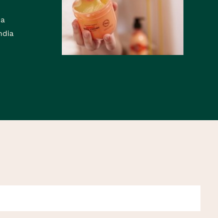
 a
ndia