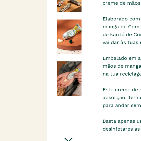
creme de mãos
Elaborado com 
manga de Comér
de karité de C
vai dar às tuas
Embalado em al
mãos de manga 
na tua reciclag
Este creme de 
absorção. Tem 
para andar sem
Basta apenas u
desinfetares a