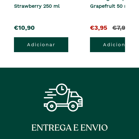
Strawberry 250 ml
Grapefruit 50 ml
pre�o
O
e
€10,90
€3,95
€7,90
pre�o
o
Adicionar
Adicionar
atual
pre�o
�
anterior
era
ENTREGA E ENVIO