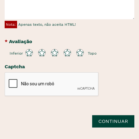
Nota:
Apenas texto, não aceita HTML!
Avaliação
Inferior
Topo
Captcha
CONTINUAR