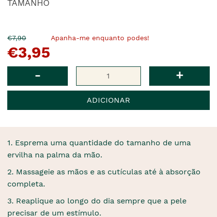
TAMANHO
O
Agora
€7,90
Apanha-me enquanto podes!
€3,95
pre�o
�
anterior
era
Qtd
-
+
ADICIONAR
1. Esprema uma quantidade do tamanho de uma
ervilha na palma da mão.
2. Massageie as mãos e as cutículas até à absorção
completa.
3. Reaplique ao longo do dia sempre que a pele
precisar de um estímulo.