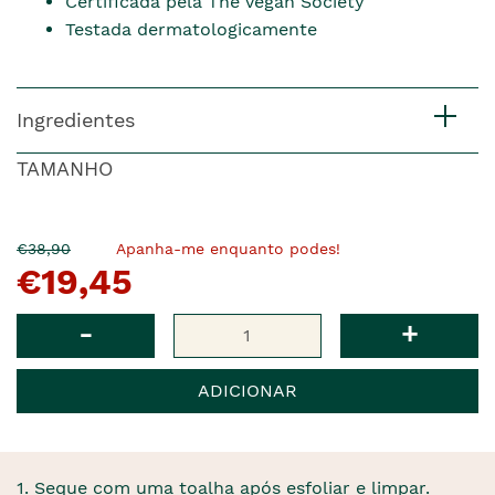
Certificada pela The Vegan Society
Testada dermatologicamente
Ingredientes
TAMANHO
O
Agora
€38,90
Apanha-me enquanto podes!
€19,45
pre�o
�
anterior
era
Qtd
-
+
ADICIONAR
1. Seque com uma toalha após esfoliar e limpar.