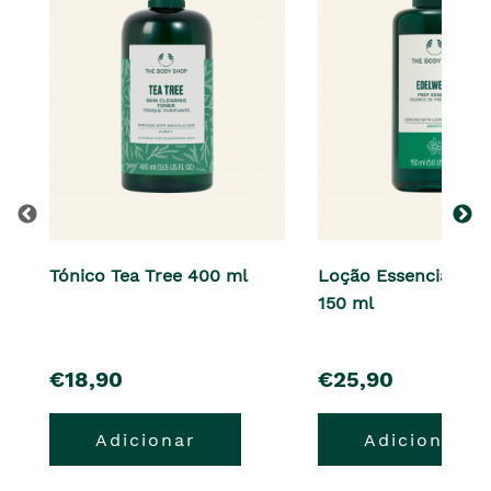
Tónico Tea Tree 400 ml
Loção Essencial Ede
150 ml
pre�o
pre�o
€18,90
€25,90
Adicionar
Adicionar