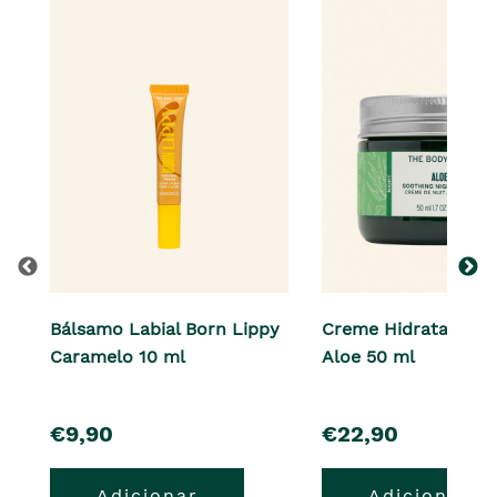
Bálsamo Labial Born Lippy
Creme Hidratante d
Caramelo 10 ml
Aloe 50 ml
pre�o
pre�o
€9,90
€22,90
Adicionar
Adicionar