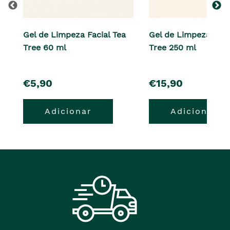
Gel de Limpeza Facial Tea
Gel de Limpeza Faci
Tree 60 ml
Tree 250 ml
pre�o
pre�o
€5,90
€15,90
Adicionar
Adicionar