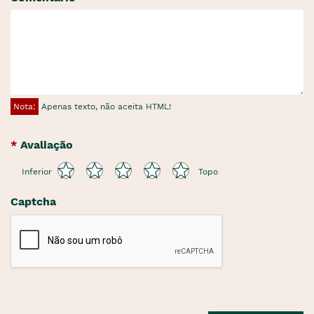
Nota:
Apenas texto, não aceita HTML!
Avaliação
Inferior
Topo
Captcha