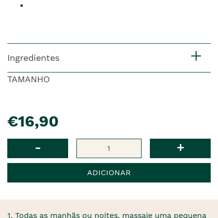
Ingredientes
TAMANHO
pre�o
€16,90
Qtd
-
+
ADICIONAR
1. Todas as manhãs ou noites, massaje uma pequena