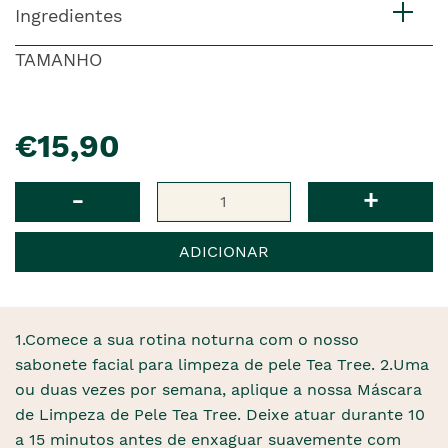
Ingredientes
TAMANHO
pre�o
€15,90
Qtd
-
+
ADICIONAR
1.Comece a sua rotina noturna com o nosso
sabonete facial para limpeza de pele Tea Tree. 2.Uma
ou duas vezes por semana, aplique a nossa Máscara
de Limpeza de Pele Tea Tree. Deixe atuar durante 10
a 15 minutos antes de enxaguar suavemente com