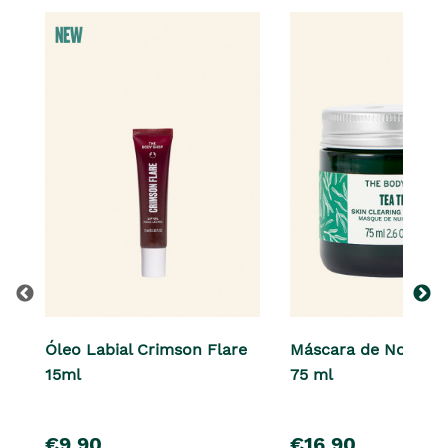
Óleo Labial Crimson Flare
Máscara de Noite Te
15ml
75 ml
pre�o
pre�o
€9,90
€16,90