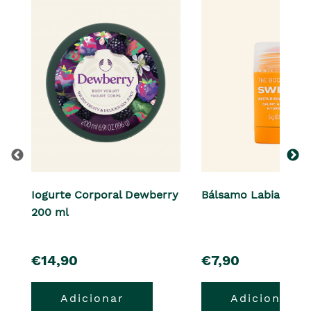
Iogurte Corporal Dewberry
Bálsamo Labial 5 g
200 ml
pre�o
pre�o
€14,90
€7,90
Adicionar
Adicionar