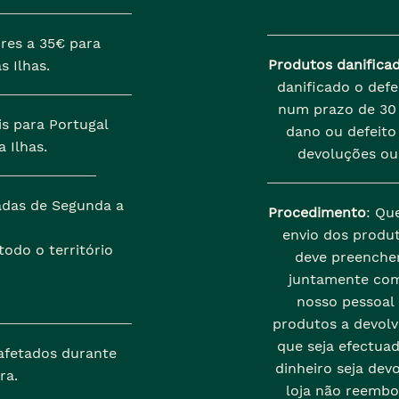
res a 35€ para
Produtos danifica
s Ilhas.
danificado o def
num prazo de 30 
is para Portugal
dano ou defeito 
 Ilhas.
devoluções ou
zadas de Segunda a
Procedimento
: Qu
envio dos produt
odo o território
deve preenche
juntamente com
nosso pessoal
produtos a devolve
que seja efectua
afetados durante
dinheiro seja dev
ra.
loja não reembo