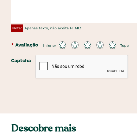
Nota:
Apenas texto, não aceita HTML!
Avaliação
Inferior
Topo
Captcha
Descobre mais