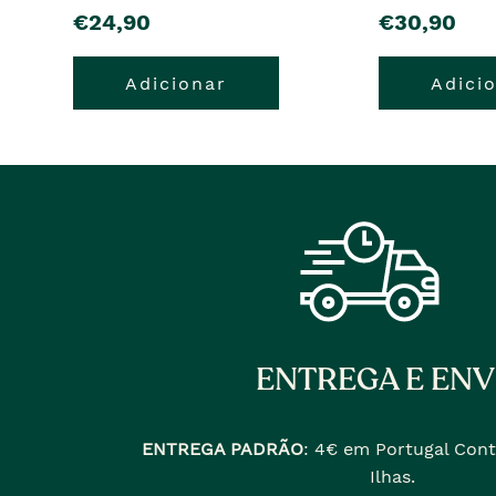
pre�o
pre�o
€24,90
€30,90
Adicionar
Adici
ENTREGA E ENV
ENTREGA PADRÃO
:
4€ em Portugal Cont
Ilhas.