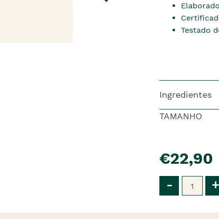
Elaborado
Certifica
Testado 
Ingredientes
TAMANHO
pre�o
€22,90
Qtd
-
+