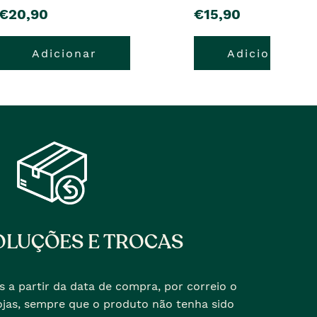
pre�o
pre�o
€20,90
€15,90
Adicionar
Adicionar
LUÇÕES E TROCAS
s a partir da data de compra, por correio o
jas, sempre que o produto não tenha sido