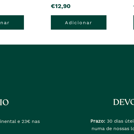
pre�o
€12,90
onar
Adicionar
DEVO
IO
Prazo:
30 dias útei
inental e 23€ nas
numa de nossas lo