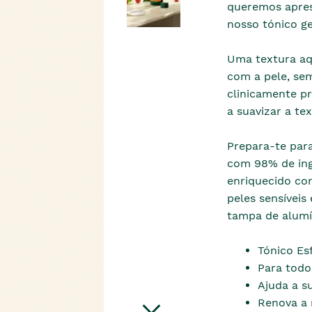
queremos apres
nosso tónico ge
Uma textura aq
com a pele, sem
clinicamente p
a suavizar a te
Prepara-te para
com 98% de ingr
enriquecido co
peles sensíveis
tampa de alumín
Tónico Es
Para todos
Ajuda a su
Renova a 