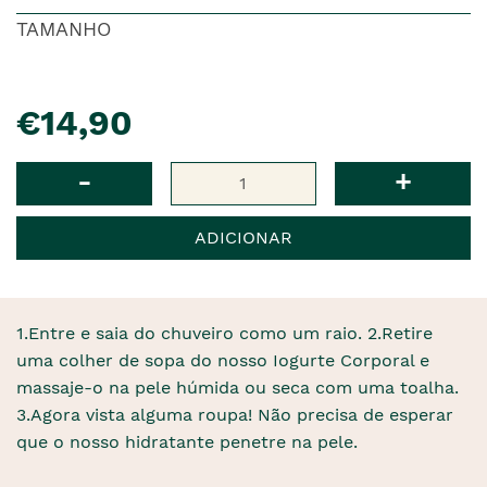
TAMANHO
pre�o
€14,90
Qtd
-
+
ADICIONAR
1.Entre e saia do chuveiro como um raio. 2.Retire
uma colher de sopa do nosso Iogurte Corporal e
massaje-o na pele húmida ou seca com uma toalha.
3.Agora vista alguma roupa! Não precisa de esperar
que o nosso hidratante penetre na pele.