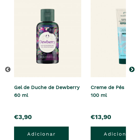
Gel de Duche de Dewberry
Creme de Pés Pepp
60 ml
100 ml
pre�o
pre�o
€3,90
€13,90
Adicionar
Adicionar