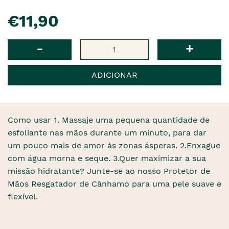
pre�o
€11,90
Qtd
-
+
ADICIONAR
Como usar 1. Massaje uma pequena quantidade de
esfoliante nas mãos durante um minuto, para dar
um pouco mais de amor às zonas ásperas. 2.Enxague
com água morna e seque. 3.Quer maximizar a sua
missão hidratante? Junte-se ao nosso Protetor de
Mãos Resgatador de Cânhamo para uma pele suave e
flexível.