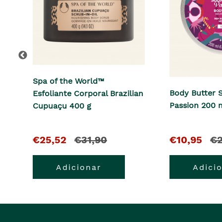
Spa of the World™
Body Butter 
Esfoliante Corporal Brazilian
Passion 200 
Cupuaçu 400 g
O
e
O
e
€25,52
€31,90
€10,95
€2
pre�o
o
pre�o
o
Adicionar
Adici
atual
pre�o
atual
pr
�
anterior
�
ant
era
era