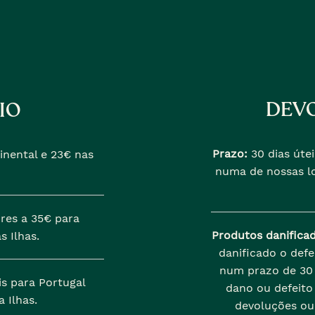
DEVO
IO
Prazo:
30 dias útei
inental e 23€ nas
numa de nossas lo
res a 35€ para
Produtos danifica
s Ilhas.
danificado o def
num prazo de 30 
is para Portugal
dano ou defeito 
 Ilhas.
devoluções ou