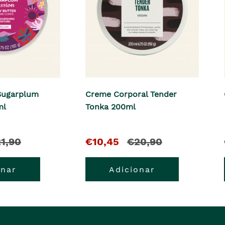
Sugarplum
Creme Corporal Tender
ml
Tonka 200ml
O
e
1,90
€10,45
€20,90
pre�o
o
onar
Adicionar
e�o
atual
pre�o
erior
�
anterior
era