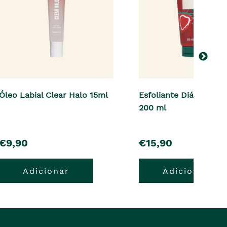
Óleo Labial Clear Halo 15ml
Esfoliante Diário Str
200 ml
pre�o
pre�o
€9,90
€15,90
Adicionar
Adicionar