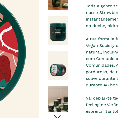
Toda a gente te
nosso Strawberr
instantaneamen
do duche, hidrat
A tua fórmula 
Vegan Society 
natural, inclui
com Comunidad
Comunidades. A
gorduroso, de t
suave durante 
durante 48 hor
Vai deixar-te 
feeling de Ver
espreitar tanto)