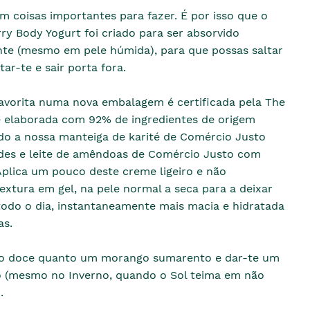
m coisas importantes para fazer. É por isso que o
y Body Yogurt foi criado para ser absorvido
te (mesmo em pele húmida), para que possas saltar
ar-te e sair porta fora.
favorita numa nova embalagem é certificada pela The
e elaborada com 92% de ingredientes de origem
ndo a nossa manteiga de karité de Comércio Justo
es e leite de amêndoas de Comércio Justo com
plica um pouco deste creme ligeiro e não
extura em gel, na pele normal a seca para a deixar
todo o dia, instantaneamente mais macia e hidratada
as.
tão doce quanto um morango sumarento e dar-te um
ão (mesmo no Inverno, quando o Sol teima em não
.