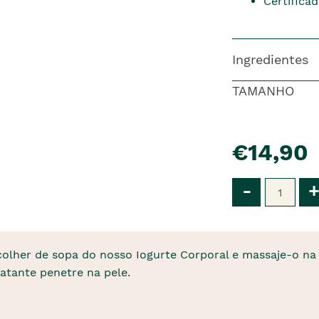
Certifica
Ingredientes
TAMANHO
pre�o
€14,90
Qtd
-
+
 colher de sopa do nosso Iogurte Corporal e massaje-o na
atante penetre na pele.