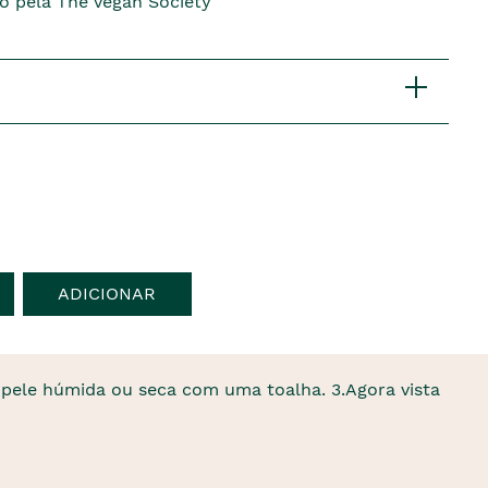
do pela The Vegan Society
ADICIONAR
 pele húmida ou seca com uma toalha. 3.Agora vista