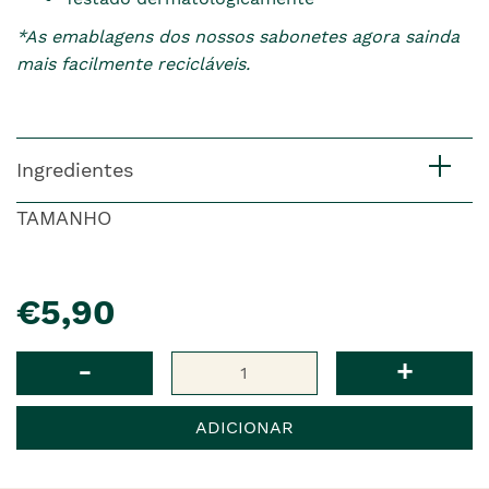
*As emablagens dos nossos sabonetes agora sainda
mais facilmente recicláveis.
Ingredientes
TAMANHO
pre�o
€5,90
Qtd
-
+
ADICIONAR