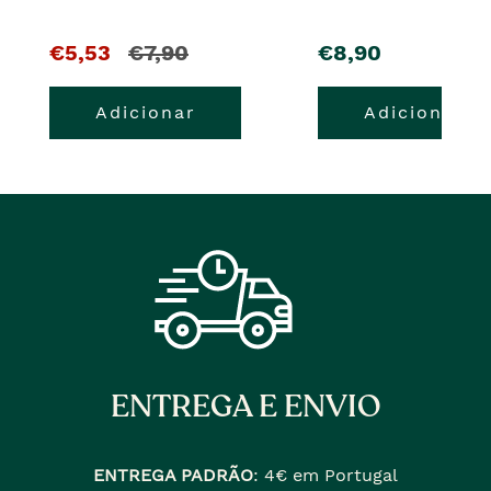
O
e
pre�o
€5,53
€7,90
€8,90
pre�o
o
Adicionar
Adicionar
atual
pre�o
�
anterior
era
ENTREGA E ENVIO
ENTREGA PADRÃO
:
4€ em Portugal