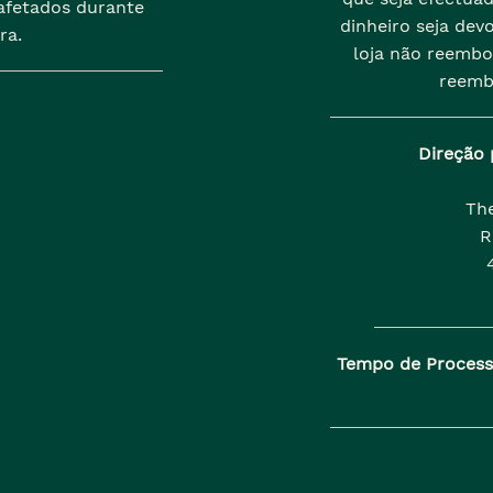
afetados durante
dinheiro seja dev
ra.
loja não reembo
reemb
Direção 
Th
R
Tempo de Proces