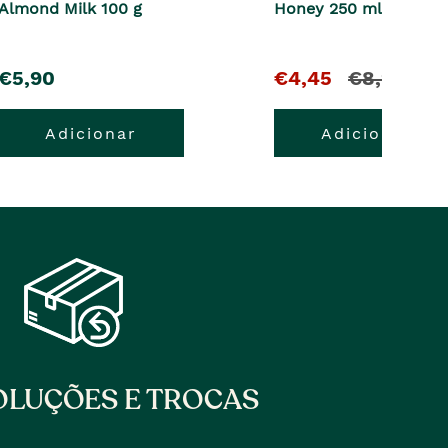
Almond Milk 100 g
Honey 250 ml
pre�o
O
e
€5,90
€4,45
€8,90
pre�o
o
Adicionar
Adicionar
atual
pre�o
�
anterior
era
LUÇÕES E TROCAS