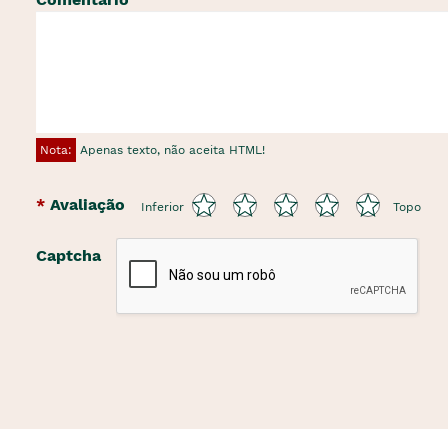
Nota:
Apenas texto, não aceita HTML!
Avaliação
Inferior
Topo
Captcha