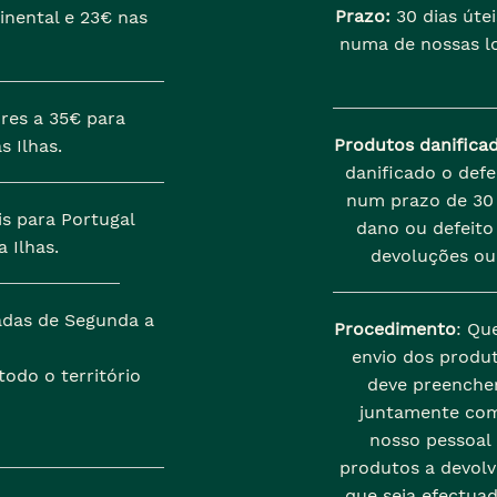
Prazo:
30 dias útei
inental e 23€ nas
numa de nossas lo
res a 35€ para
Produtos danifica
s Ilhas.
danificado o def
num prazo de 30 
is para Portugal
dano ou defeito 
 Ilhas.
devoluções ou
zadas de Segunda a
Procedimento
: Qu
envio dos produt
odo o território
deve preenche
juntamente com
nosso pessoal
produtos a devolve
que seja efectua