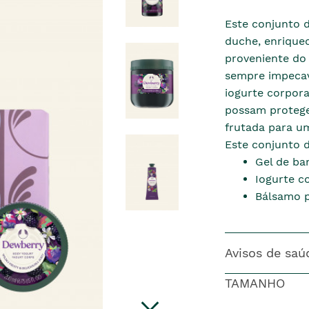
Este conjunto d
duche, enrique
proveniente do 
sempre impecav
iogurte corpor
possam proteger
frutada para um
Este conjunto 
Gel de ba
Iogurte c
Bálsamo 
Avisos de saú
TAMANHO