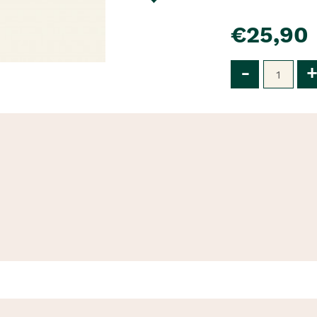
pre�o
€25,90
Qtd
-
+