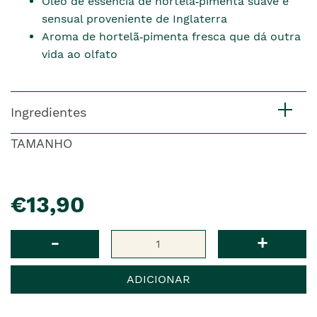
Óleo de essência de hortelã‑pimenta suave e
sensual proveniente de Inglaterra
Aroma de hortelã‑pimenta fresca que dá outra
vida ao olfato
Ingredientes
TAMANHO
pre�o
€13,90
Qtd
-
+
ADICIONAR