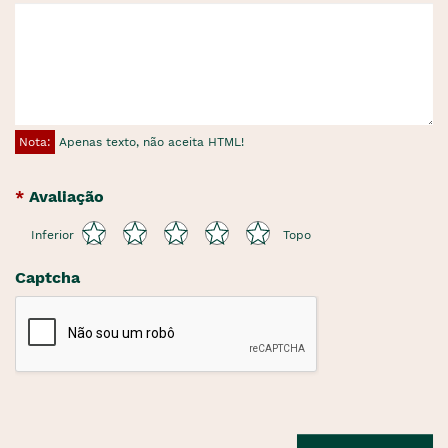
Nota:
Apenas texto, não aceita HTML!
Avaliação
Inferior
Topo
Captcha