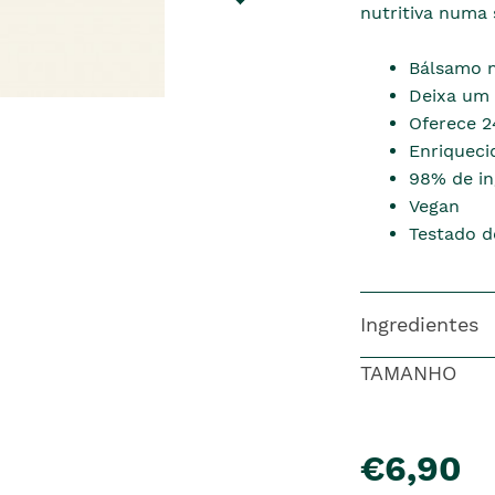
nutritiva numa
Bálsamo n
Deixa um b
Oferece 2
Enriqueci
98% de in
Vegan
Testado 
Ingredientes
TAMANHO
pre�o
€6,90