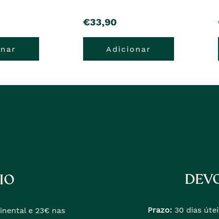
pre�o
€33,90
onar
Adicionar
DEVO
IO
Prazo:
30 dias útei
inental e 23€ nas