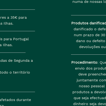
numa de nossas lo
res a 35€ para
Produtos danifica
s Ilhas.
danificado o def
num prazo de 30 
is para Portugal
dano ou defeito 
 Ilhas.
devoluções ou
zadas de Segunda a
Procedimento
: Qu
envio dos produt
odo o território
deve preenche
juntamente com
nosso pessoal
produtos a devolve
que seja efectua
afetados durante
dinheiro seja dev
ra.