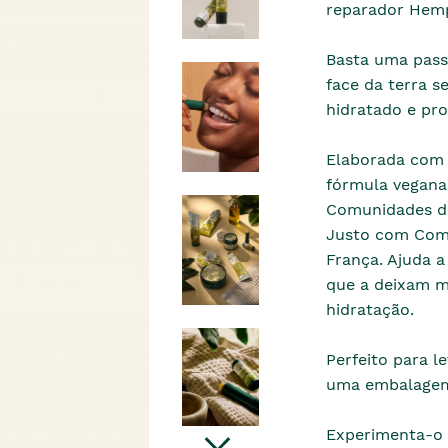
reparador Hemp
Basta uma pass
face da terra s
hidratado e pro
Elaborada com 
fórmula vegana
Comunidades do
Justo com Com
França. Ajuda a
que a deixam ma
hidratação.
Perfeito para l
uma embalagem p
Experimenta-o 