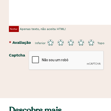
Nota:
Apenas texto, não aceita HTML!
Avaliação
Inferior
Topo
Captcha
Descobre mais