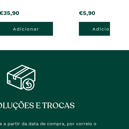
pre�o
pre�o
€35,90
€5,90
Adicionar
Adicionar
LUÇÕES E TROCAS
s a partir da data de compra, por correio o