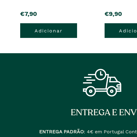
pre�o
pre�o
€7,90
€9,90
Adicionar
Adici
ENTREGA E ENV
ENTREGA PADRÃO
:
4€ em Portugal Cont