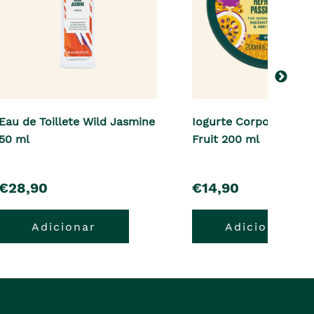
Eau de Toillete Wild Jasmine
Iogurte Corporal Pass
50 ml
Fruit 200 ml
pre�o
pre�o
€28,90
€14,90
Adicionar
Adicionar