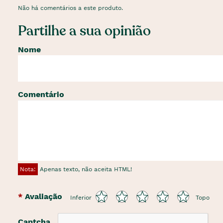
Não há comentários a este produto.
Partilhe a sua opinião
Nome
Comentário
Nota:
Apenas texto, não aceita HTML!
Avaliação
Inferior
Topo
Captcha