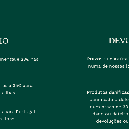
DEVO
IO
Prazo:
30 dias útei
inental e 23€ nas
numa de nossas lo
res a 35€ para
Produtos danifica
s Ilhas.
danificado o def
num prazo de 30 
is para Portugal
dano ou defeito 
 Ilhas.
devoluções ou