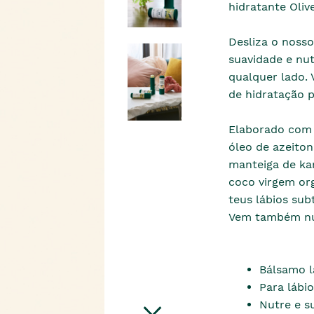
hidratante Olive
Desliza o nosso
suavidade e nu
qualquer lado. 
de hidratação p
Elaborado com 
óleo de azeito
manteiga de ka
coco virgem or
teus lábios sub
Vem também nu
Bálsamo l
Para lábi
Nutre e s