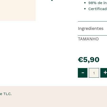
98% de in
Certifica
Ingredientes
TAMANHO
pre�o
€5,90
Qtd
-
+
e TLC.