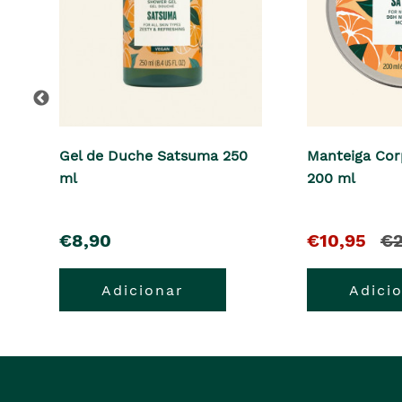
Gel de Duche Satsuma 250
Manteiga Cor
ml
200 ml
pre�o
O
e
€8,90
€10,95
€2
pre�o
o
Adicionar
Adici
atual
pr
�
ant
era