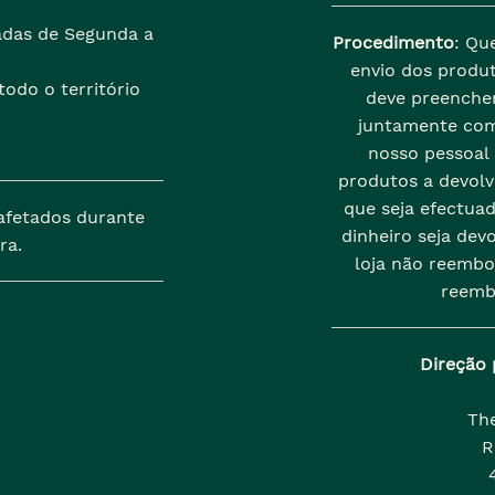
zadas de Segunda a
Procedimento
: Qu
envio dos produt
odo o território
deve preenche
juntamente com
nosso pessoal
produtos a devolve
que seja efectua
afetados durante
dinheiro seja dev
ra.
loja não reembo
reemb
Direção 
Th
R