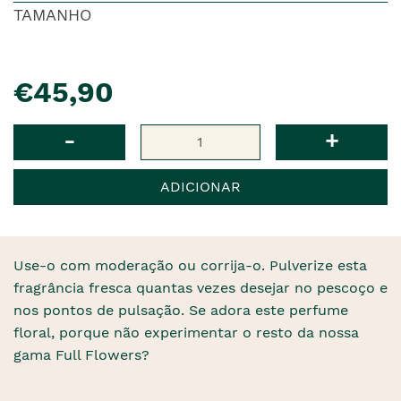
TAMANHO
pre�o
€45,90
Qtd
-
+
ADICIONAR
Use-o com moderação ou corrija-o. Pulverize esta
fragrância fresca quantas vezes desejar no pescoço e
nos pontos de pulsação. Se adora este perfume
floral, porque não experimentar o resto da nossa
gama Full Flowers?