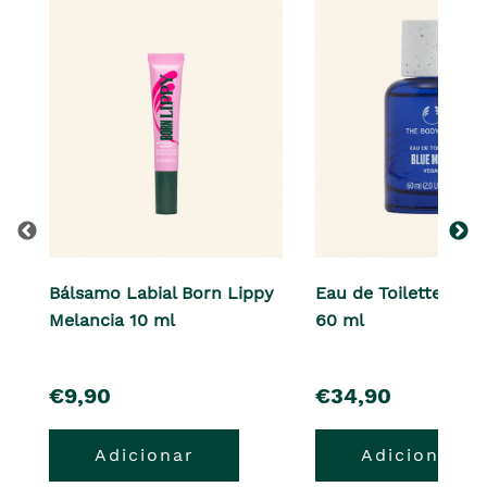
Bálsamo Labial Born Lippy
Eau de Toilette Blu
Melancia 10 ml
60 ml
pre�o
pre�o
€9,90
€34,90
Adicionar
Adicionar