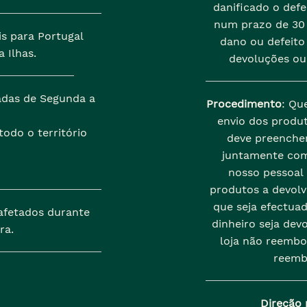
danificado o def
num prazo de 30 
is para Portugal
dano ou defeito 
 Ilhas.
devoluções ou
zadas de Segunda a
Procedimento
: Qu
envio dos produt
odo o território
deve preenche
juntamente com
nosso pessoal
produtos a devolve
que seja efectua
afetados durante
dinheiro seja dev
ra.
loja não reembo
reemb
Direção 