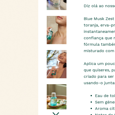
Diz olá ao noss
Blue Musk Zest 
toranja, erva-pr
instantaneamen
confiança que n
fórmula também
misturado com t
Aplica um pouc
que quiseres, p
criado para ser
usando-o junta
Eau de toi
Sem géne
Aroma cít
Notas de t