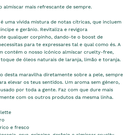
o almíscar mais refrescante de sempre.
é uma vívida mistura de notas cítricas, que incluem
íncipe e gerânio. Revitaliza e revigora
te qualquer corpinho, dando-te o boost de
ecessitas para te expressares tal e qual como és. A
 contém o nosso icónico almíscar cruelty-free,
oque de óleos naturais de laranja, limão e toranja.
o desta maravilha diretamente sobre a pele, sempre
ara elevar os teus sentidos. Um aroma sem género,
 usado por toda a gente. Faz com que dure mais
mente com os outros produtos da mesma linha.
lette
ro
rico e fresco
oranja, erva-príncipe, gerânio e almíscar cruelty-