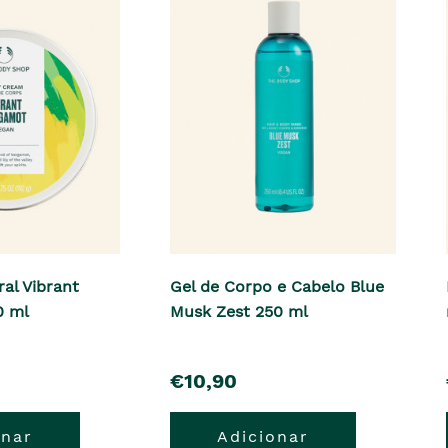
al Vibrant
Gel de Corpo e Cabelo Blue
0 ml
Musk Zest 250 ml
pre�o
€10,90
onar
Adicionar