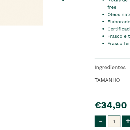
free
Óleos natu
Elaborado
Certifica
Frasco e 
Frasco fe
Ingredientes
TAMANHO
pre�o
€34,90
Qtd
-
+