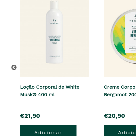
Loção Corporal de White
Creme Corpor
Musk® 400 ml
Bergamot 20
pre�o
pre�o
€21,90
€20,90
Adicionar
Adici