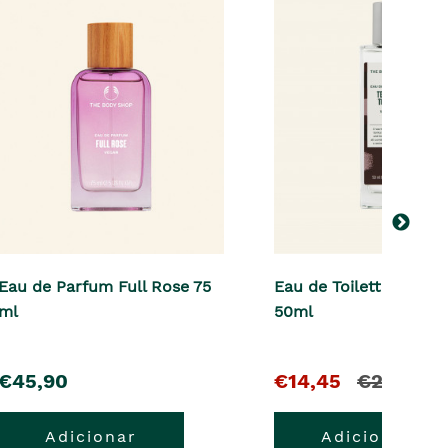
Eau de Parfum Full Rose 75
Eau de Toilette Tende
ml
50ml
pre�o
O
e
€45,90
€14,45
€28,90
pre�o
o
Adicionar
Adicionar
atual
pre�o