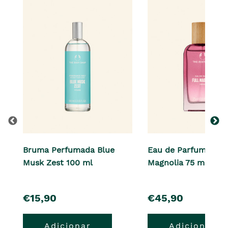
Bruma Perfumada Blue
Eau de Parfum Full
Musk Zest 100 ml
Magnolia 75 ml
pre�o
pre�o
€15,90
€45,90
Adicionar
Adicionar