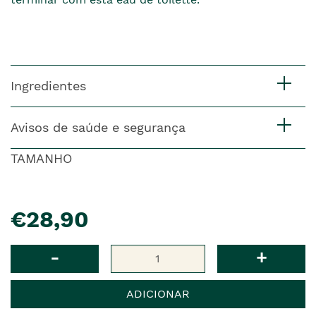
Ingredientes
Avisos de saúde e segurança
TAMANHO
pre�o
€28,90
Qtd
-
+
ADICIONAR