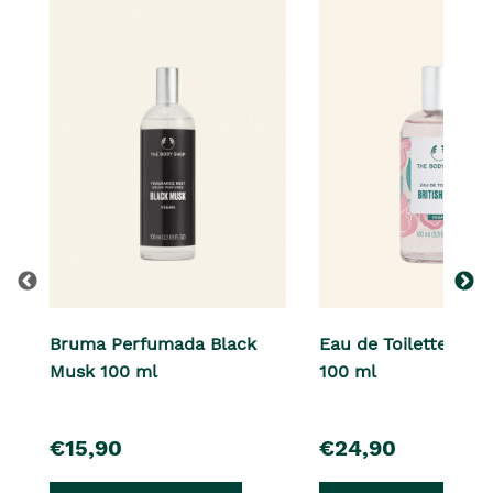
Bruma Perfumada Black
Eau de Toilette Brit
Musk 100 ml
100 ml
pre�o
pre�o
€15,90
€24,90