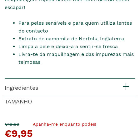
escapar!
Para peles sensíveis e para quem utiliza lentes
de contacto
Extrato de camomila de Norfolk, Inglaterra
Limpa a pele e deixa-a a sentir-se fresca
Livra-te da maquilhagem e das impurezas mais
teimosas
Ingredientes
TAMANHO
O
Agora
€19,90
Apanha-me enquanto podes!
€9,95
pre�o
�
anterior