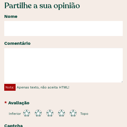
Partilhe a sua opinião
Nome
Comentário
Nota:
Apenas texto, não aceita HTML!
Avaliação
Inferior
Topo
Captcha