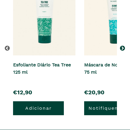
Esfoliante Diário Tea Tree
Máscara de Noite 
125 ml
75 ml
pre�o
pre�o
€12,90
€20,90
Adicionar
Notifiquem-m