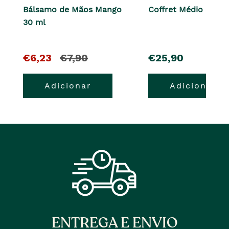
Bálsamo de Mãos Mango
Coffret Médio Stra
30 ml
O
e
pre�o
€6,23
€7,90
€25,90
pre�o
o
Adicionar
Adicionar
atual
pre�o
�
anterior
era
ENTREGA E ENVIO