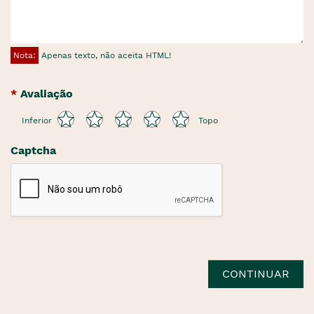
Nota:
Apenas texto, não aceita HTML!
Avaliação
Inferior
Topo
Captcha
CONTINUAR