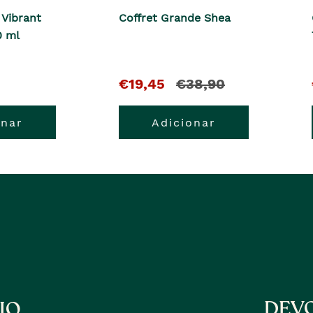
 Vibrant
Coffret Grande Shea
0 ml
O
e
€19,45
€38,90
pre�o
o
onar
Adicionar
atual
pre�o
�
anterior
era
DEVO
IO