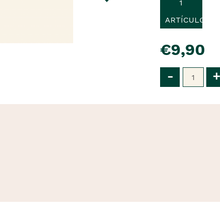
1
ARTÍCULO
pre�o
€9,90
Qtd
-
+