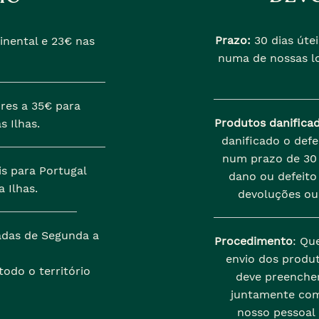
Prazo:
30 dias útei
inental e 23€ nas
numa de nossas lo
res a 35€ para
Produtos danifica
s Ilhas.
danificado o def
num prazo de 30 
is para Portugal
dano ou defeito 
 Ilhas.
devoluções ou
zadas de Segunda a
Procedimento
: Qu
envio dos produt
odo o território
deve preenche
juntamente com
nosso pessoal