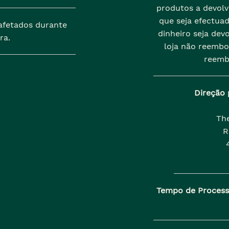
produtos a devolve
que seja efectua
afetados durante
dinheiro seja dev
ra.
loja não reembo
reemb
Direção 
Th
R
Tempo de Proces