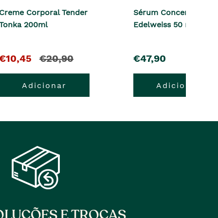
Creme Corporal Tender
Sérum Concentrado
Tonka 200ml
Edelweiss 50 ml
O
e
pre�o
€10,45
€20,90
€47,90
pre�o
o
Adicionar
Adicionar
atual
pre�o
�
anterior
era
LUÇÕES E TROCAS