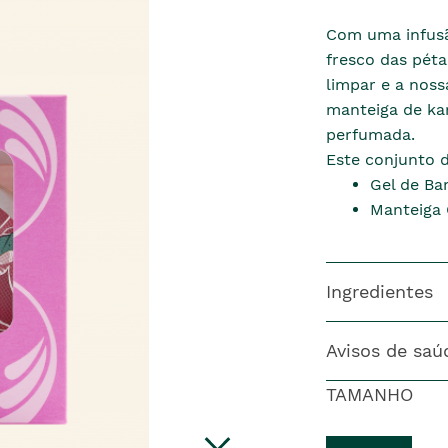
Com uma infusã
fresco das péta
limpar e a nos
manteiga de kar
perfumada.
Este conjunto 
Gel de Ba
Manteiga 
Ingredientes
Avisos de saú
TAMANHO