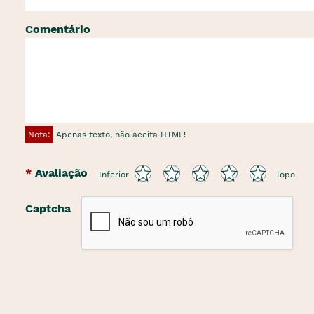
Comentário
Nota:
Apenas texto, não aceita HTML!
Avaliação
Inferior
Topo
Captcha