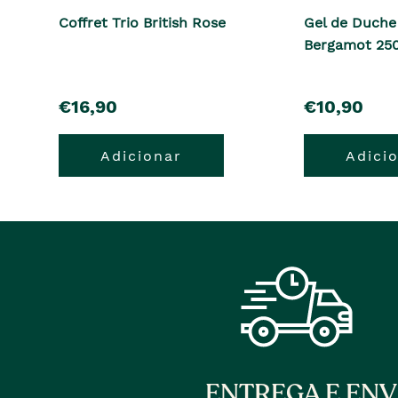
Coffret Trio British Rose
Gel de Duche
Bergamot 25
pre�o
pre�o
€16,90
€10,90
Adicionar
Adici
ENTREGA E ENV