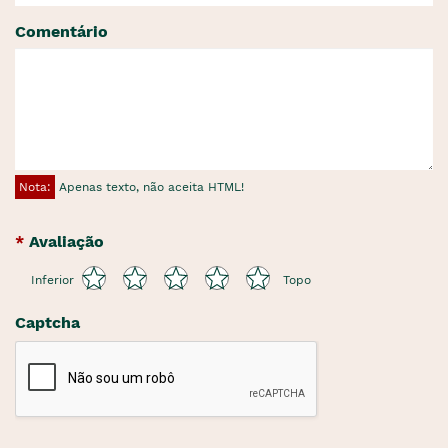
Comentário
Nota:
Apenas texto, não aceita HTML!
Avaliação
Inferior
Topo
Captcha