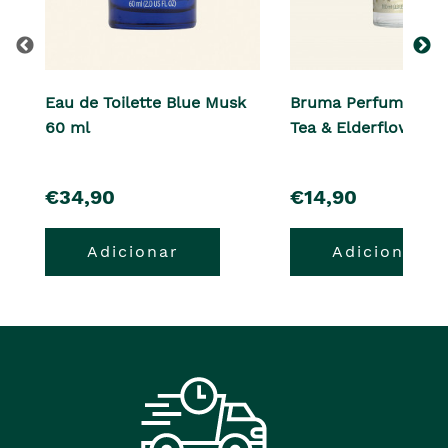
Eau de Toilette Blue Musk
Bruma Perfumada d
60 ml
Tea & Elderflower 1
pre�o
pre�o
€34,90
€14,90
Adicionar
Adicionar