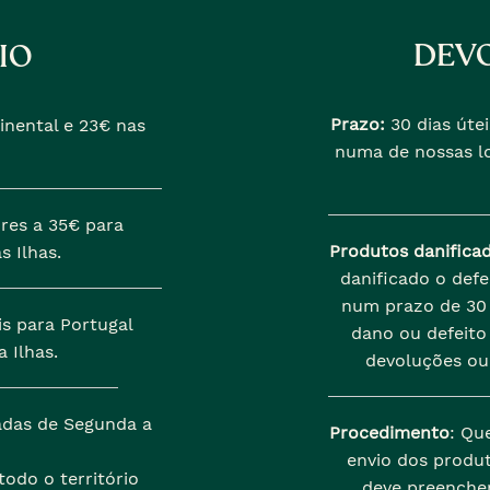
DEVO
IO
Prazo:
30 dias útei
inental e 23€ nas
numa de nossas lo
res a 35€ para
Produtos danifica
s Ilhas.
danificado o def
num prazo de 30 
is para Portugal
dano ou defeito 
 Ilhas.
devoluções ou
zadas de Segunda a
Procedimento
: Qu
envio dos produt
odo o território
deve preenche