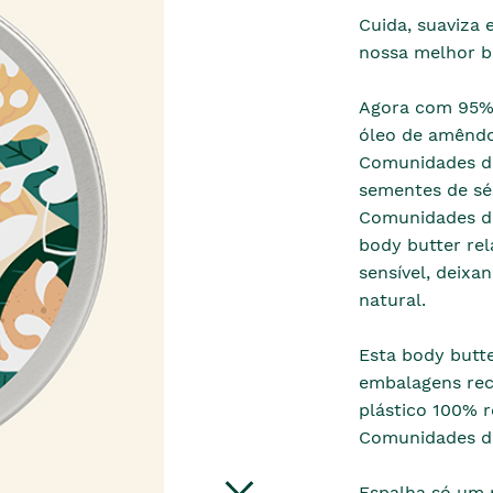
Cuida, suaviza 
nossa melhor b
Agora com 95% d
óleo de amêndo
Comunidades de
sementes de sé
Comunidades do
body butter rel
sensível, deixa
natural.
Esta body butte
embalagens rec
plástico 100% 
Comunidades da 
Espalha só um 