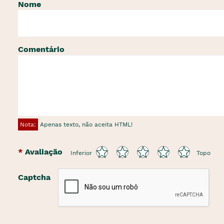
Nome
Comentário
Nota:
Apenas texto, não aceita HTML!
Avaliação
Inferior
Topo
Captcha