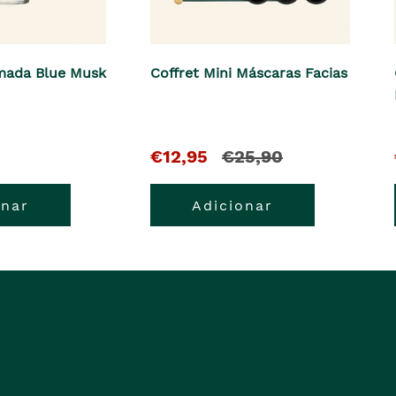
mada Blue Musk
Coffret Mini Máscaras Facias
O
e
€12,95
€25,90
pre�o
o
onar
Adicionar
atual
pre�o
�
anterior
era