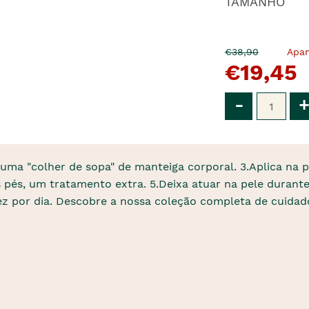
TAMANHO
O
Agora
€38,90
Apa
€19,45
pre�o
�
anterior
era
Qtd
-
+
a uma "colher de sopa" de manteiga corporal. 3.Aplica na
 pés, um tratamento extra. 5.Deixa atuar na pele durante 
vez por dia. Descobre a nossa coleção completa de cuida