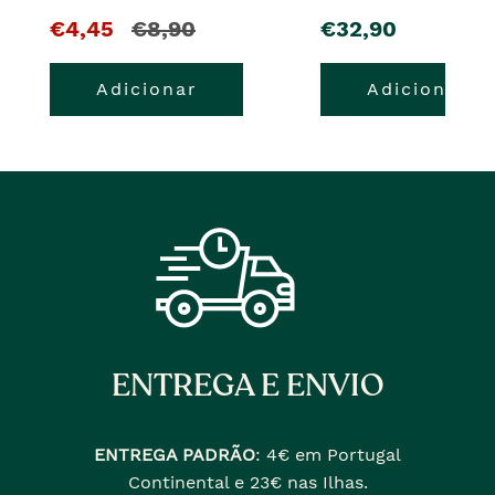
O
e
pre�o
€4,45
€8,90
€32,90
pre�o
o
Adicionar
Adicionar
atual
pre�o
�
anterior
era
ENTREGA E ENVIO
ENTREGA PADRÃO
:
4€ em Portugal
Continental e 23€ nas Ilhas.