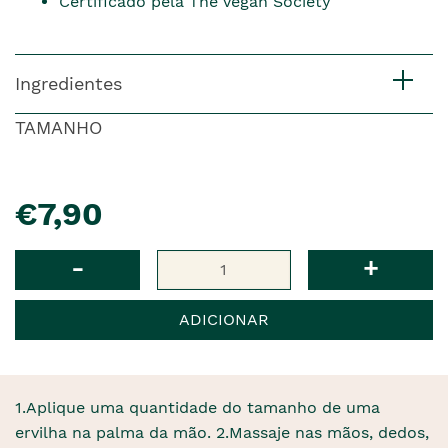
Certificado pela The Vegan Society
Ingredientes
TAMANHO
pre�o
€7,90
Qtd
-
+
ADICIONAR
1.Aplique uma quantidade do tamanho de uma
ervilha na palma da mão. 2.Massaje nas mãos, dedos,