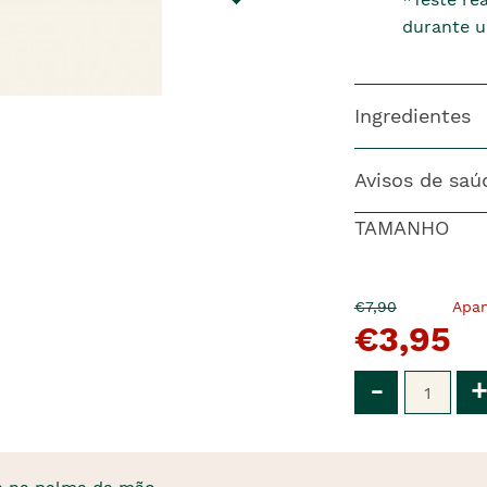
durante u
Ingredientes
Avisos de saú
TAMANHO
O
Agora
€7,90
Apa
€3,95
pre�o
�
anterior
era
Qtd
-
+