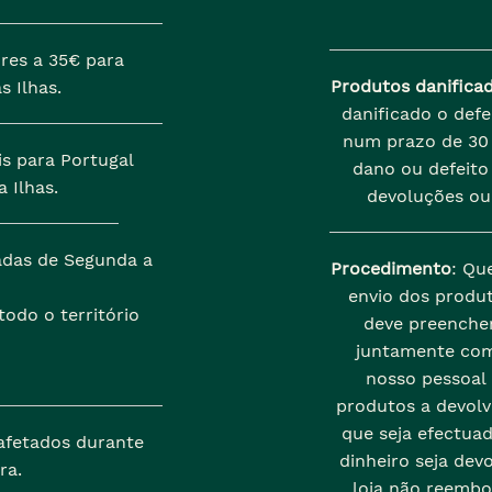
res a 35€ para
Produtos danifica
s Ilhas.
danificado o def
num prazo de 30 
is para Portugal
dano ou defeito 
 Ilhas.
devoluções ou
zadas de Segunda a
Procedimento
: Qu
envio dos produt
odo o território
deve preenche
juntamente com
nosso pessoal
produtos a devolve
que seja efectua
afetados durante
dinheiro seja dev
ra.
loja não reembo