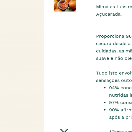
Mima as tuas m
Açucarada.
Proporciona 96 
secura desde a 
cuidadas, as m
suave e não ole
Tudo isto envo
sensações outo
94% conco
nutridas 
97% consi
90% afirm
após a pri
*Teste re