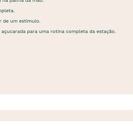
a na palma da mão.
mpleta.
r de um estímulo.
 açucarada para uma rotina completa da estação.