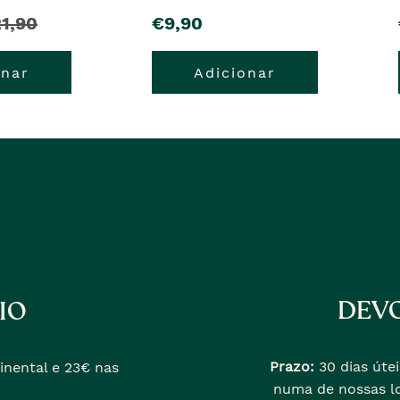
pre�o
1,90
€9,90
onar
Adicionar
e�o
erior
DEVO
IO
Prazo:
30 dias útei
inental e 23€ nas
numa de nossas lo