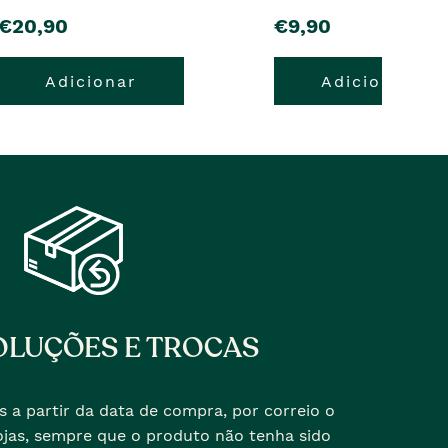
pre�o
pre�o
€20,90
€9,90
Adicionar
Adicionar
LUÇÕES E TROCAS
s a partir da data de compra, por correio o
jas, sempre que o produto não tenha sido