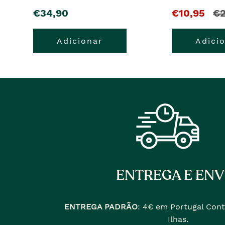
pre�o
O
e
€34,90
€10,95
€2
pre�o
o
Adicionar
Adici
atual
pr
�
ant
era
ENTREGA E ENV
ENTREGA PADRÃO
:
4€ em Portugal Cont
Ilhas.