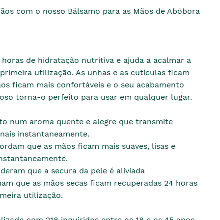
ãos com o nosso Bálsamo para as Mãos de Abóbora
horas de hidratação nutritiva e ajuda a acalmar a
primeira utilização. As unhas e as cutículas ficam
ãos ficam mais confortáveis e o seu acabamento
oso torna-o perfeito para usar em qualquer lugar.
lto num aroma quente e alegre que transmite
nais instantaneamente.
rdam que as mãos ficam mais suaves, lisas e
instantaneamente.
deram que a secura da pele é aliviada
am que as mãos secas ficam recuperadas 24 horas
meira utilização.
alizado com 218 inquiridos entre os 18 e os 45 anos