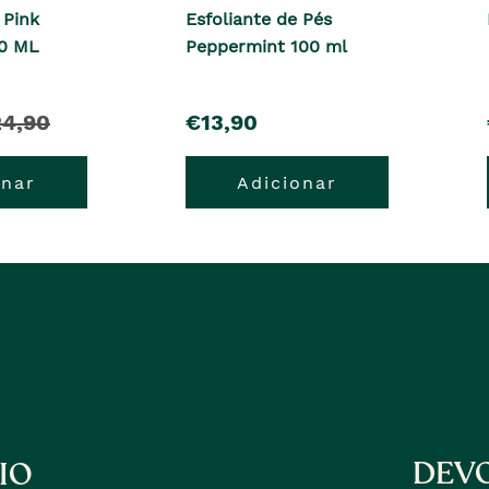
 Pink
Esfoliante de Pés
50 ML
Peppermint 100 ml
pre�o
4,90
€13,90
onar
Adicionar
e�o
erior
DEVO
IO