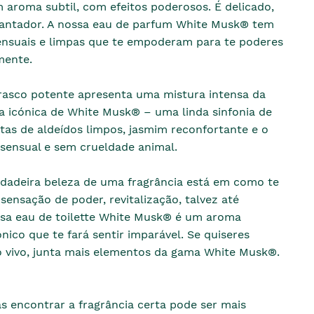
 aroma subtil, com efeitos poderosos. É delicado,
antador. A nossa eau de parfum White Musk® tem
sensuais e limpas que te empoderam para te poderes
mente.
rasco potente apresenta uma mistura intensa da
a icónica de White Musk® – uma linda sinfonia de
as de aldeídos limpos, jasmim reconfortante e o
 sensual e sem crueldade animal.
rdadeira beleza de uma fragrância está em como te
 sensação de poder, revitalização, talvez até
ossa eau de toilette White Musk® é um aroma
nico que te fará sentir imparável. Se quiseres
 vivo, junta mais elementos da gama White Musk®.
as encontrar a fragrância certa pode ser mais