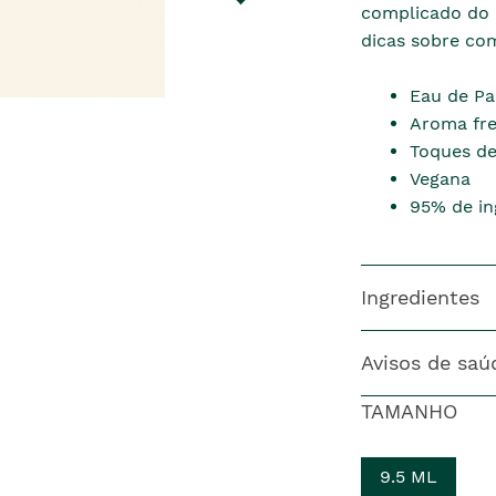
complicado do q
dicas sobre com
Eau de P
Aroma fres
Toques de
Vegana
95% de in
Ingredientes
Avisos de saú
TAMANHO
9.5 ML