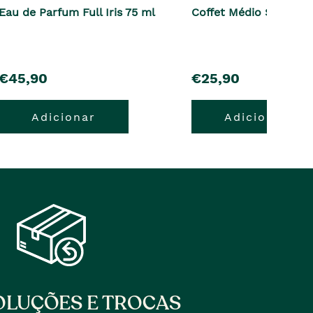
Eau de Parfum Full Iris 75 ml
Coffet Médio Strawbe
pre�o
pre�o
€45,90
€25,90
Adicionar
Adicionar
LUÇÕES E TROCAS