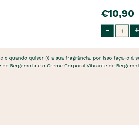
pre�o
€10,90
Qtd
-
+
e e quando quiser (é a sua fragrância, por isso faça-o à 
e de Bergamota e o Creme Corporal Vibrante de Bergamot