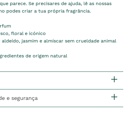
ue parece. Se precisares de ajuda, lê as nossas
o podes criar a tua própria fragrância.
arfum
co, floral e icónico
 aldeído, jasmim e almíscar sem crueldade animal
gredientes de origem natural
de e segurança