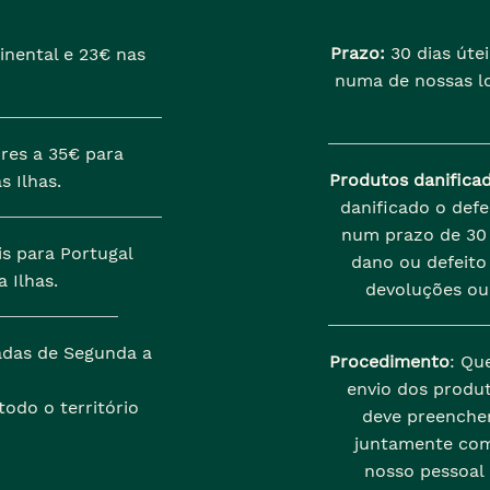
Prazo:
30 dias útei
inental e 23€ nas
numa de nossas lo
res a 35€ para
Produtos danifica
s Ilhas.
danificado o def
num prazo de 30 
is para Portugal
dano ou defeito 
 Ilhas.
devoluções ou
zadas de Segunda a
Procedimento
: Qu
envio dos produt
odo o território
deve preenche
juntamente com
nosso pessoal