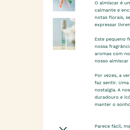
O almíscar é um
calmante e enc
notas florais, 
expressar livre
Este pequeno f
nossa fragrânci
aromas com not
nosso almíscar
Por vezes, a ve
faz sentir. Uma
nostalgia. A n
duradouro e icó
manter o sonho
Parece fácil, m