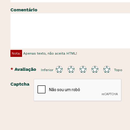
Comentário
Nota:
Apenas texto, não aceita HTML!
Avaliação
Inferior
Topo
Captcha