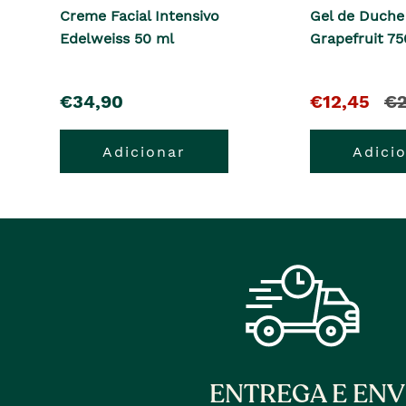
Creme Facial Intensivo
Gel de Duche
Edelweiss 50 ml
Grapefruit 7
pre�o
O
e
€34,90
€12,45
€2
pre�o
o
Adicionar
Adici
atual
pr
�
ant
era
ENTREGA E ENV