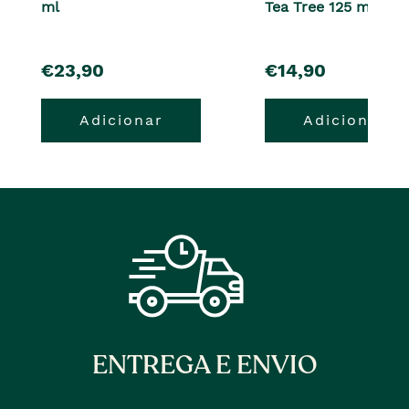
ml
Tea Tree 125 ml
pre�o
pre�o
€23,90
€14,90
Adicionar
Adicionar
ENTREGA E ENVIO