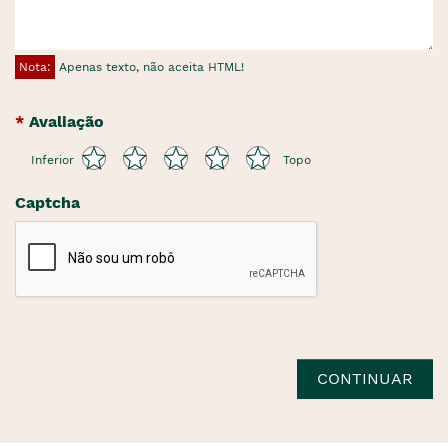
Nota:
Apenas texto, não aceita HTML!
Avaliação
Inferior
Topo
Captcha
CONTINUAR