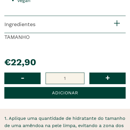
Vegan
Ingredientes
TAMANHO
pre�o
€22,90
Qtd
-
+
ADICIONAR
1. Aplique uma quantidade de hidratante do tamanho
de uma amêndoa na pele limpa, evitando a zona dos