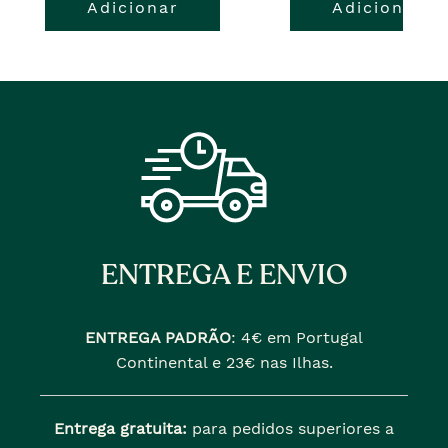
Adicionar
Adicionar
atual
pre�o
�
anterior
era
ENTREGA E ENVIO
ENTREGA PADRÃO
:
4€ em Portugal
Continental e 23€ nas Ilhas.
Entrega gratuita:
para pedidos superiores a