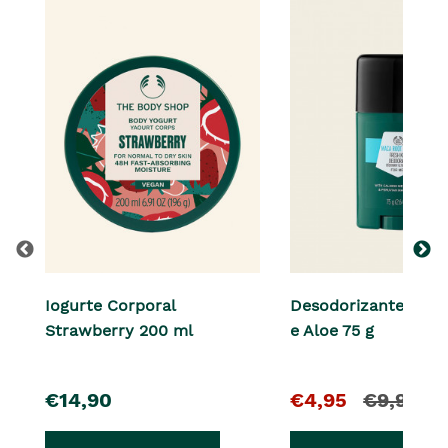
Iogurte Corporal
Desodorizante Mac
Strawberry 200 ml
e Aloe 75 g
pre�o
O
e
€14,90
€4,95
€9,90
pre�o
o