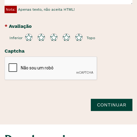
Nota:
Apenas texto, não aceita HTML!
Avaliação
Inferior
Topo
Captcha
CONTINUAR