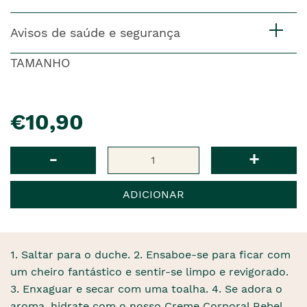
Avisos de saúde e segurança
TAMANHO
pre�o
€10,90
Qtd
-
+
ADICIONAR
1. Saltar para o duche. 2. Ensaboe-se para ficar com
um cheiro fantástico e sentir-se limpo e revigorado.
3. Enxaguar e secar com uma toalha. 4. Se adora o
aroma, hidrate com o nosso Creme Corporal Rebel