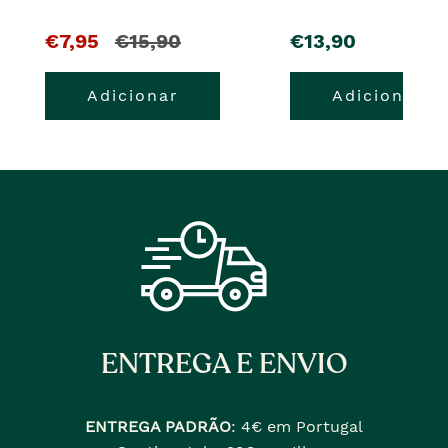
O
e
pre�o
€7,95
€15,90
€13,90
pre�o
o
Adicionar
Adicionar
atual
pre�o
�
anterior
era
ENTREGA E ENVIO
ENTREGA PADRÃO
:
4€ em Portugal