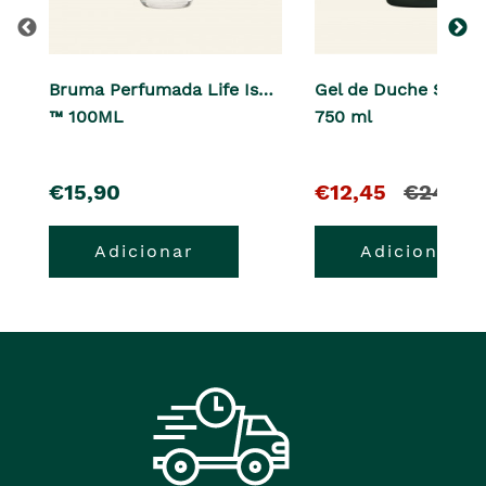
Bruma Perfumada Life Is…
Gel de Duche Straw
™ 100ML
750 ml
pre�o
O
e
€15,90
€12,45
€24,90
pre�o
o
Adicionar
Adicionar
atual
pre�o
�
anterior
era