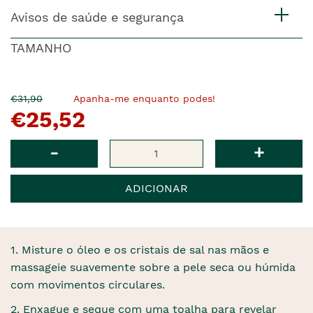
Avisos de saúde e segurança
TAMANHO
O
Agora
€31,90
Apanha-me enquanto podes!
€25,52
pre�o
�
anterior
era
Qtd
-
+
ADICIONAR
1. Misture o óleo e os cristais de sal nas mãos e
massageie suavemente sobre a pele seca ou húmida
com movimentos circulares.
2. Enxague e seque com uma toalha para revelar