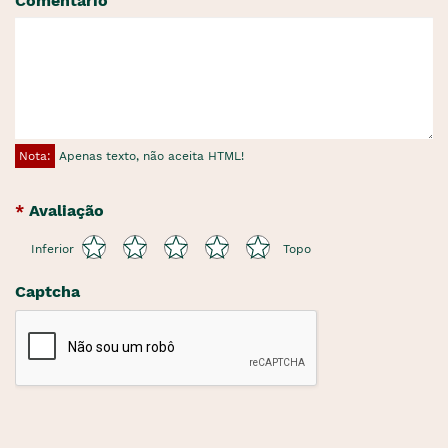
Comentário
Nota:
Apenas texto, não aceita HTML!
Avaliação
Inferior
Topo
Captcha