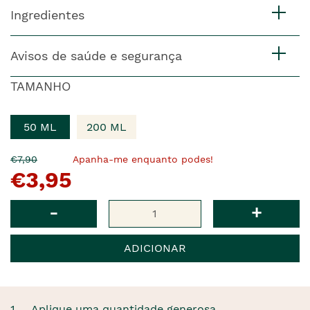
Ingredientes
Avisos de saúde e segurança
TAMANHO
50 ML
200 ML
O
Agora
€7,90
Apanha-me enquanto podes!
€3,95
pre�o
�
anterior
era
Qtd
-
+
ADICIONAR
1. Aplique uma quantidade generosa.