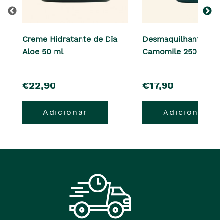
Creme Hidratante de Dia
Desmaquilhante de 
Aloe 50 ml
Camomile 250 ml
pre�o
pre�o
€22,90
€17,90
Adicionar
Adicionar