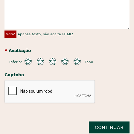
Nota:
Apenas texto, não aceita HTML!
Avaliação
Inferior
Topo
Captcha
CONTINUAR