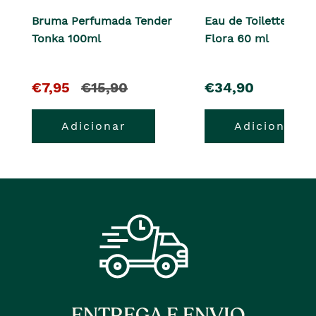
Bruma Perfumada Tender
Eau de Toilette Whi
Tonka 100ml
Flora 60 ml
O
e
pre�o
€7,95
€15,90
€34,90
pre�o
o
Adicionar
Adicionar
atual
pre�o
�
anterior
era
ENTREGA E ENVIO