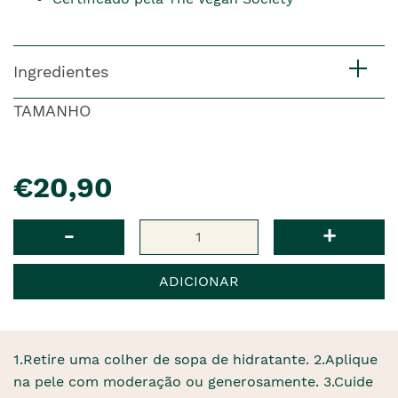
Ingredientes
TAMANHO
pre�o
€20,90
Qtd
-
+
ADICIONAR
1.Retire uma colher de sopa de hidratante. 2.Aplique
na pele com moderação ou generosamente. 3.Cuide