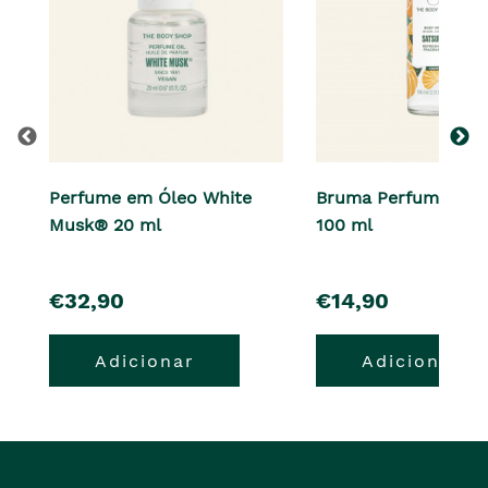
Perfume em Óleo White
Bruma Perfumada 
Musk® 20 ml
100 ml
pre�o
pre�o
€32,90
€14,90
Adicionar
Adicionar