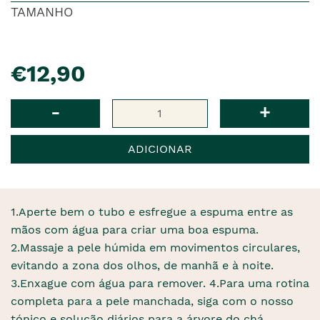
TAMANHO
pre�o
€12,90
Qtd
-
+
ADICIONAR
1.Aperte bem o tubo e esfregue a espuma entre as
mãos com água para criar uma boa espuma.
2.Massaje a pele húmida em movimentos circulares,
evitando a zona dos olhos, de manhã e à noite.
3.Enxague com água para remover. 4.Para uma rotina
completa para a pele manchada, siga com o nosso
tónico e solução diários para a árvore do chá.