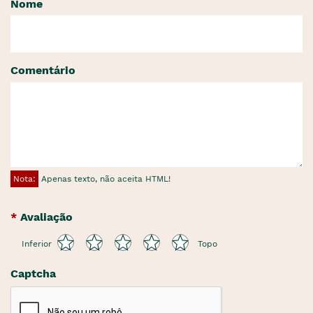
Nome
Comentário
Nota:
Apenas texto, não aceita HTML!
Avaliação
Inferior
Topo
Captcha