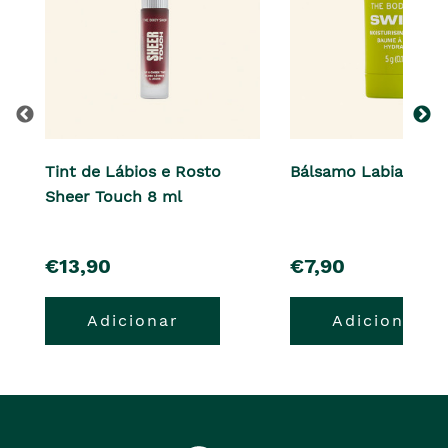
Tint de Lábios e Rosto
Bálsamo Labial 5 g
Sheer Touch 8 ml
pre�o
pre�o
€13,90
€7,90
Adicionar
Adicionar