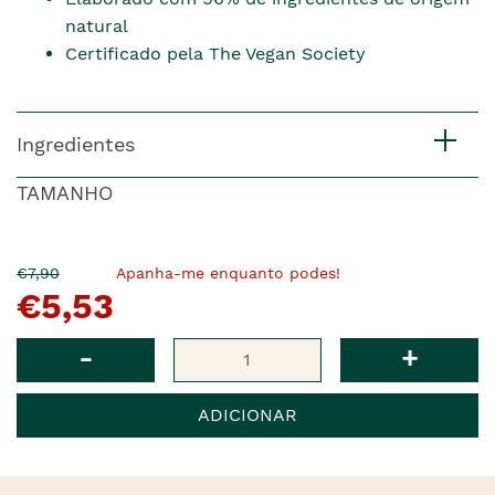
natural
Certificado pela The Vegan Society
Ingredientes
TAMANHO
O
Agora
€7,90
Apanha-me enquanto podes!
€5,53
pre�o
�
anterior
era
Qtd
-
+
ADICIONAR