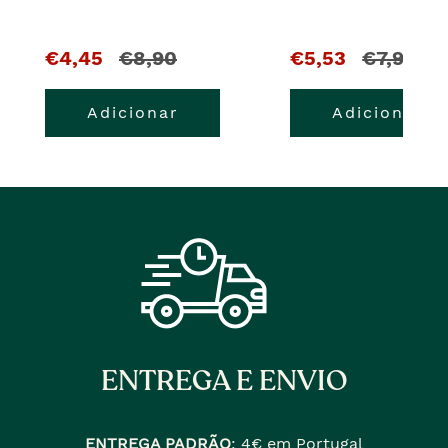
O
e
O
e
€4,45
€8,90
€5,53
€7,90
pre�o
o
pre�o
o
Adicionar
Adicionar
atual
pre�o
atual
pre�o
�
anterior
�
anterior
era
era
ENTREGA E ENVIO
ENTREGA PADRÃO
:
4€ em Portugal