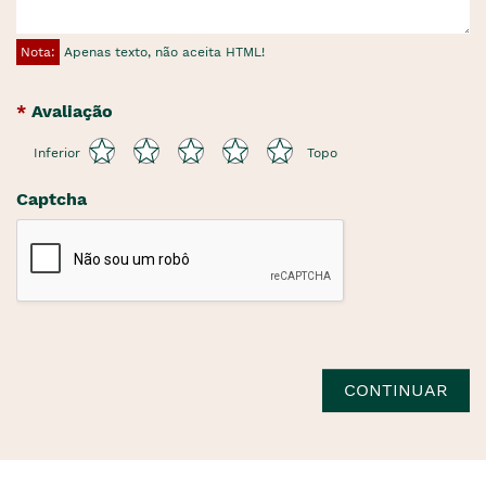
Nota:
Apenas texto, não aceita HTML!
Avaliação
Inferior
Topo
Captcha
CONTINUAR